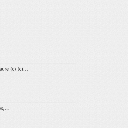
ure (c) (c)...
s,...