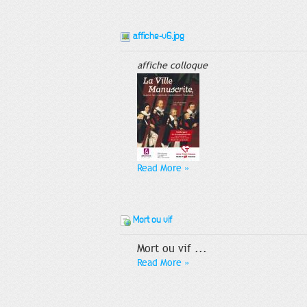
affiche-v6.jpg
affiche colloque
Read More
»
Mort ou vif
Mort ou vif ...
Read More
»