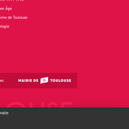
yen Âge
ires de Toulouse
ologie
es
ivate