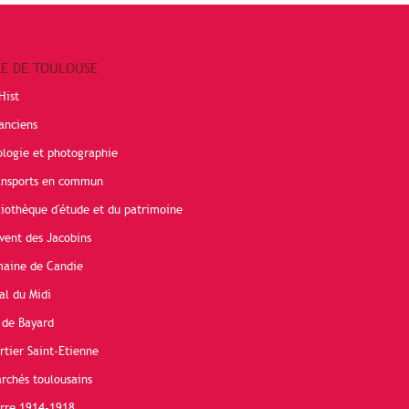
RE DE TOULOUSE
Hist
anciens
ologie et photographie
ransports en commun
liothèque d'étude et du patrimoine
vent des Jacobins
maine de Candie
al du Midi
 de Bayard
rtier Saint-Etienne
rchés toulousains
erre 1914-1918