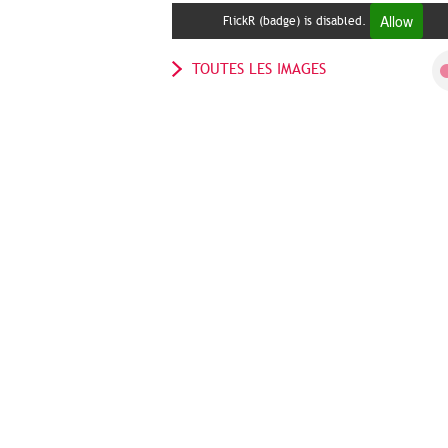
Allow
FlickR (badge) is disabled.
TOUTES LES IMAGES