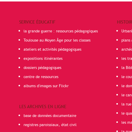
SERVICE ÉDUCATIF
HISTOI
la grande guerre : ressources pédagogiques
Urban
Toulouse au Moyen Âge pour les classes
plans 
ateliers et activités pédagogiques
arché
expositions itinérantes
les t
dossiers pédagogiques
la Bib
centre de ressources
le cou
albums d'images sur Flickr
le do
le can
la rue
LES ARCHIVES EN LIGNE
le qua
base de données documentaire
les ma
registres paroissiaux, état civil
la gu