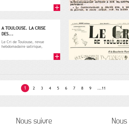
par Vincent Auriol, né à...
A TOULOUSE. LA CRISE
DES...
Le Cri de Toulouse, revue
hebdomadaire satirique,
apparut en 1906 tout d'abord,
puis...
1
2
3
4
5
6
7
8
9
...11
Nous suivre
Nous 