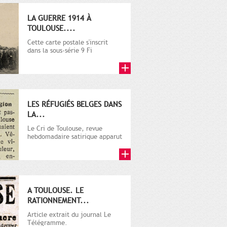
LA GUERRE 1914 À
TOULOUSE....
Cette carte postale s'inscrit
dans la sous-série 9 Fi
comprenant plusieurs milliers
de...
LES RÉFUGIÉS BELGES DANS
LA...
Le Cri de Toulouse, revue
hebdomadaire satirique apparut
en 1906 tout d'abord, puis...
A TOULOUSE. LE
RATIONNEMENT...
Article extrait du journal Le
Télégramme.