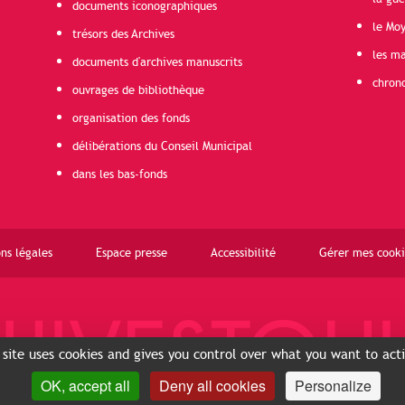
documents iconographiques
le Mo
trésors des Archives
les ma
documents d'archives manuscrits
chron
ouvrages de bibliothèque
organisation des fonds
délibérations du Conseil Municipal
dans les bas-fonds
ns légales
Espace presse
Accessibilité
Gérer mes cooki
 site uses cookies and gives you control over what you want to act
OK, accept all
Deny all cookies
Personalize