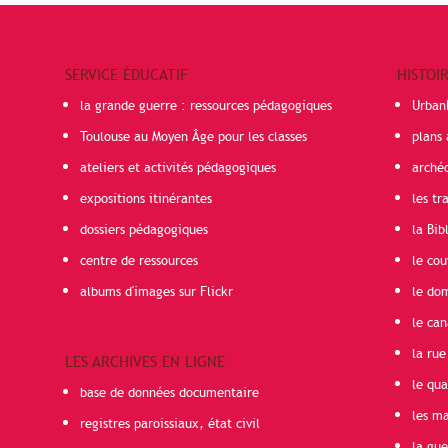
SERVICE ÉDUCATIF
HISTOI
la grande guerre : ressources pédagogiques
Urban
Toulouse au Moyen Âge pour les classes
plans 
ateliers et activités pédagogiques
arché
expositions itinérantes
les t
dossiers pédagogiques
la Bib
centre de ressources
le cou
albums d'images sur Flickr
le do
le can
la rue
LES ARCHIVES EN LIGNE
le qua
base de données documentaire
les ma
registres paroissiaux, état civil
la gu