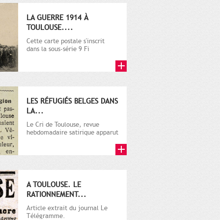
LA GUERRE 1914 À
TOULOUSE....
Cette carte postale s'inscrit
dans la sous-série 9 Fi
comprenant plusieurs milliers
de...
LES RÉFUGIÉS BELGES DANS
LA...
Le Cri de Toulouse, revue
hebdomadaire satirique apparut
en 1906 tout d'abord, puis...
A TOULOUSE. LE
RATIONNEMENT...
Article extrait du journal Le
Télégramme.