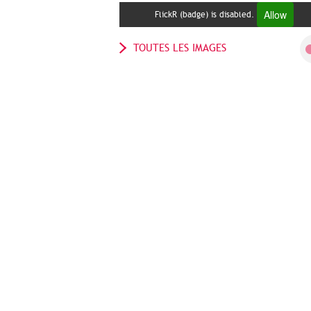
Allow
FlickR (badge) is disabled.
TOUTES LES IMAGES