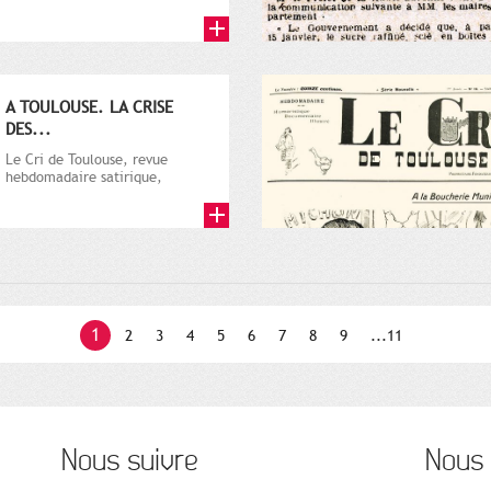
par Vincent Auriol, né à...
A TOULOUSE. LA CRISE
DES...
Le Cri de Toulouse, revue
hebdomadaire satirique,
apparut en 1906 tout d'abord,
puis...
1
2
3
4
5
6
7
8
9
...11
Nous suivre
Nous 