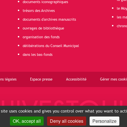
documents iconographiques
le Mo
trésors des Archives
les ma
documents d'archives manuscrits
chron
ouvrages de bibliothèque
organisation des fonds
délibérations du Conseil Municipal
dans les bas-fonds
ns légales
Espace presse
Accessibilité
Gérer mes cooki
 site uses cookies and gives you control over what you want to act
OK, accept all
Deny all cookies
Personalize