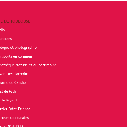
RE DE TOULOUSE
Hist
anciens
ologie et photographie
ransports en commun
liothèque d'étude et du patrimoine
vent des Jacobins
maine de Candie
al du Midi
 de Bayard
rtier Saint-Etienne
rchés toulousains
erre 1914-1918