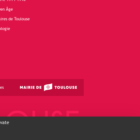
yen Âge
ires de Toulouse
ologie
es
ivate