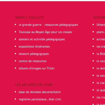
SERVICE ÉDUCATIF
HISTOI
la grande guerre : ressources pédagogiques
Urban
Toulouse au Moyen Âge pour les classes
plans 
ateliers et activités pédagogiques
arché
expositions itinérantes
les t
dossiers pédagogiques
la Bib
centre de ressources
le cou
albums d'images sur Flickr
le do
le can
la rue
LES ARCHIVES EN LIGNE
le qua
base de données documentaire
les ma
registres paroissiaux, état civil
la gu