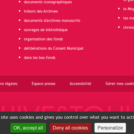
documents iconographiques
le Mo
trésors des Archives
les ma
documents d'archives manuscrits
chron
ouvrages de bibliothèque
organisation des fonds
délibérations du Conseil Municipal
dans les bas-fonds
ns légales
Espace presse
Accessibilité
Gérer mes cooki
 site uses cookies and gives you control over what you want to act
OK, accept all
Deny all cookies
Personalize