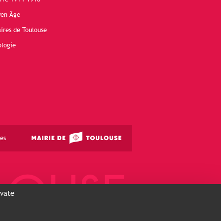
yen Âge
ires de Toulouse
ologie
es
ivate