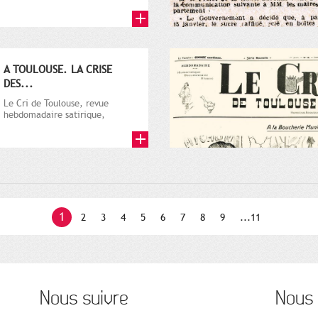
par Vincent Auriol, né à...
A TOULOUSE. LA CRISE
DES...
Le Cri de Toulouse, revue
hebdomadaire satirique,
apparut en 1906 tout d'abord,
puis...
1
2
3
4
5
6
7
8
9
...11
Nous suivre
Nous 