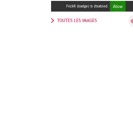
Allow
FlickR (badge) is disabled.
TOUTES LES IMAGES