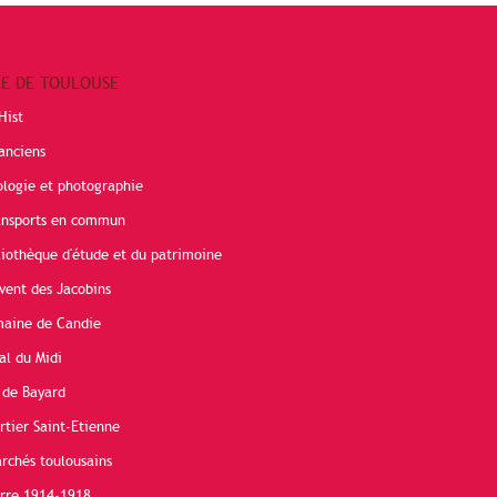
RE DE TOULOUSE
Hist
anciens
ologie et photographie
ransports en commun
liothèque d'étude et du patrimoine
vent des Jacobins
maine de Candie
al du Midi
 de Bayard
rtier Saint-Etienne
rchés toulousains
erre 1914-1918