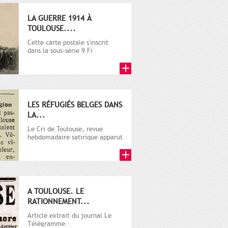
LA GUERRE 1914 À
TOULOUSE....
Cette carte postale s'inscrit
dans la sous-série 9 Fi
comprenant plusieurs milliers
de...
LES RÉFUGIÉS BELGES DANS
LA...
Le Cri de Toulouse, revue
hebdomadaire satirique apparut
en 1906 tout d'abord, puis...
A TOULOUSE. LE
RATIONNEMENT...
Article extrait du journal Le
Télégramme.