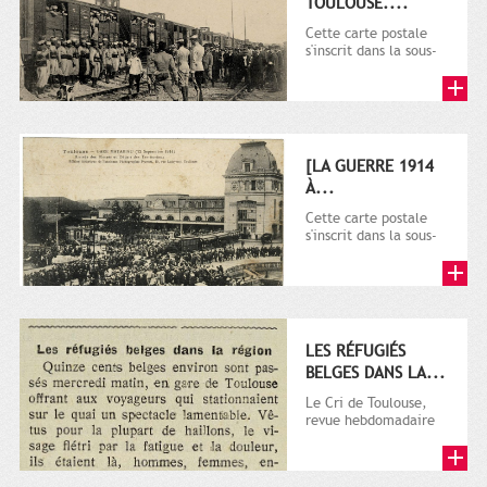
TOULOUSE....
Cette carte postale
s'inscrit dans la sous-
série 9 Fi comprenant
plusieurs milliers de...
[LA GUERRE 1914
À...
Cette carte postale
s'inscrit dans la sous-
série 9 Fi comprenant
plusieurs milliers de...
LES RÉFUGIÉS
BELGES DANS LA...
Le Cri de Toulouse,
revue hebdomadaire
satirique apparut en
1906 tout d'abord,
puis...