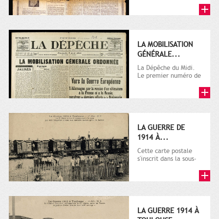
LA MOBILISATION
GÉNÉRALE...
La Dépêche du Midi.
Le premier numéro de
La Dépêche de
Toulouse paraît le 2
octobre...
LA GUERRE DE
1914 À...
Cette carte postale
s'inscrit dans la sous-
série 9 Fi comprenant
plusieurs milliers de...
LA GUERRE 1914 À