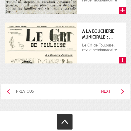
revue hebdomadaire
satirique, apparut en
1906 tout d'abord,
puis...
A LA BOUCHERIE
MUNICIPALE :...
Le Cri de Toulouse,
revue hebdomadaire
satirique, apparut en
1906 tout d'abord,
puis...
PREVIOUS
NEXT