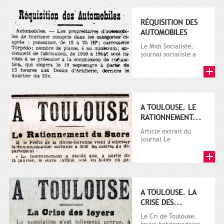
RÉQUISITION DES
AUTOMOBILES
Le Midi Socialiste,
journal socialiste a
été fondé en 1908 par
Vincent Auriol, né à...
A TOULOUSE. LE
RATIONNEMENT...
Article extrait du
journal Le
Télégramme.
A TOULOUSE. LA
CRISE DES...
Le Cri de Toulouse,