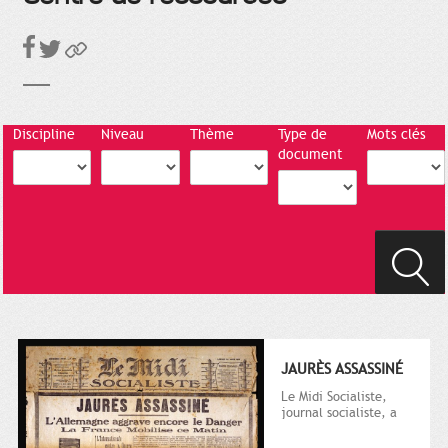
Discipline
Niveau
Thème
Type de
Mots clés
document
JAURÈS ASSASSINÉ
Le Midi Socialiste,
journal socialiste, a
été fondé en 1908 par
Vincent Auriol, né à...