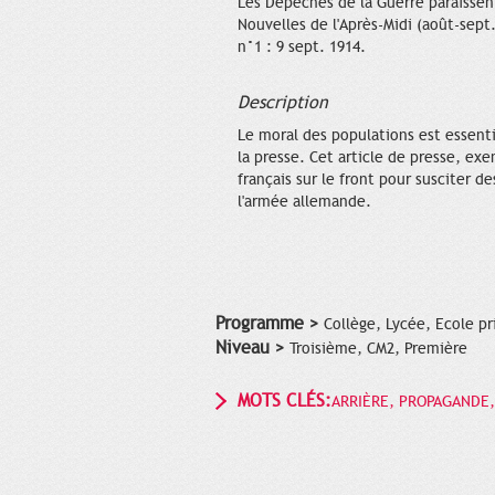
Les Dépêches de la Guerre paraissen
Nouvelles de l'Après-Midi (août-sept
n°1 : 9 sept. 1914.
Description
Le moral des populations est essentie
la presse. Cet article de presse, ex
français sur le front pour susciter d
l'armée allemande.
Programme >
Collège, Lycée, Ecole pr
Niveau >
Troisième, CM2, Première
MOTS CLÉS:
ARRIÈRE, PROPAGANDE,