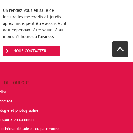
Un rendez-vous en salle de
lecture les mercredis et jeudis
après-midis peut être accordé : il
doit cependant être sollicité au
moins 72 heures à l'avance.
NOUS CONTACTER
RE DE TOULOUSE
Hist
anciens
ologie et photographie
ransports en commun
liothèque d'étude et du patrimoine