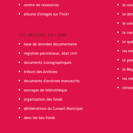
centre de ressources
le cou
albums d'images sur Flickr
le do
le can
la rue
LES ARCHIVES EN LIGNE
le qua
base de données documentaire
les ma
registres paroissiaux, état civil
la gu
documents iconographiques
le Mo
trésors des Archives
les ma
documents d'archives manuscrits
chron
ouvrages de bibliothèque
organisation des fonds
délibérations du Conseil Municipal
dans les bas-fonds