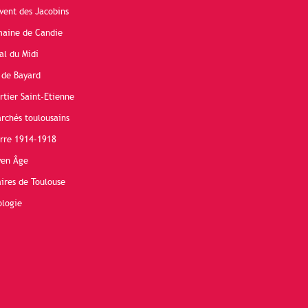
vent des Jacobins
maine de Candie
al du Midi
 de Bayard
rtier Saint-Etienne
rchés toulousains
erre 1914-1918
yen Âge
ires de Toulouse
ologie