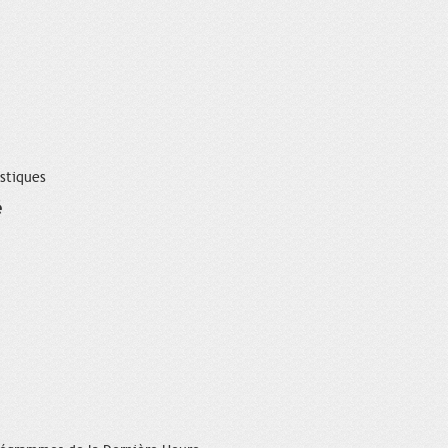
istiques
é