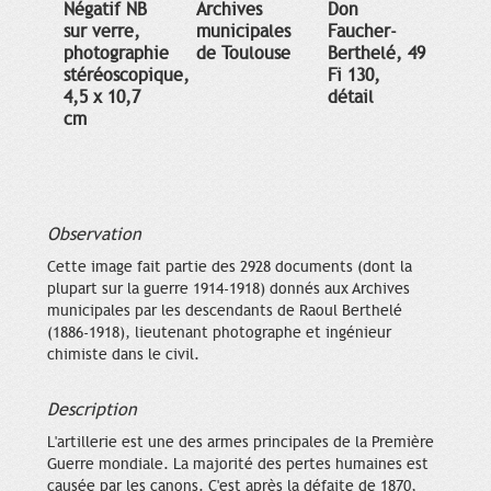
Négatif NB
Archives
Don
sur verre,
municipales
Faucher-
photographie
de Toulouse
Berthelé, 49
stéréoscopique,
Fi 130,
4,5 x 10,7
détail
cm
Observation
Cette image fait partie des 2928 documents (dont la
plupart sur la guerre 1914-1918) donnés aux Archives
municipales par les descendants de Raoul Berthelé
(1886-1918), lieutenant photographe et ingénieur
chimiste dans le civil.
Description
L'artillerie est une des armes principales de la Première
Guerre mondiale. La majorité des pertes humaines est
causée par les canons. C'est après la défaite de 1870,