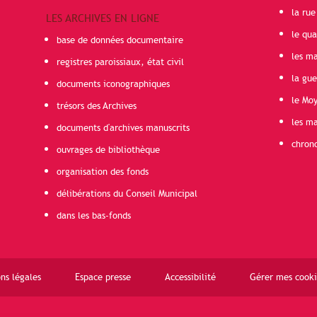
la rue
LES ARCHIVES EN LIGNE
le qua
base de données documentaire
les ma
registres paroissiaux, état civil
la gu
documents iconographiques
le Mo
trésors des Archives
les ma
documents d'archives manuscrits
chron
ouvrages de bibliothèque
organisation des fonds
délibérations du Conseil Municipal
dans les bas-fonds
ns légales
Espace presse
Accessibilité
Gérer mes cooki