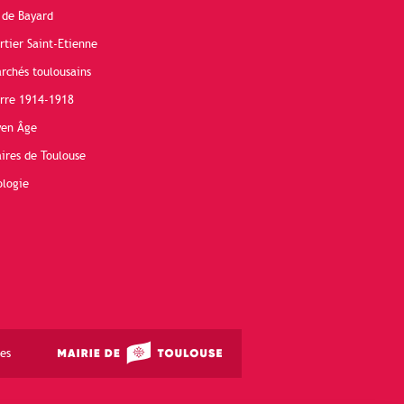
 de Bayard
rtier Saint-Etienne
rchés toulousains
erre 1914-1918
yen Âge
ires de Toulouse
ologie
es