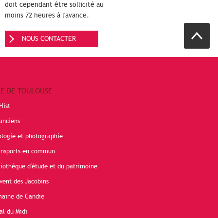
doit cependant être sollicité au
moins 72 heures à l'avance.
NOUS CONTACTER
RE DE TOULOUSE
Hist
anciens
ologie et photographie
ransports en commun
liothèque d'étude et du patrimoine
vent des Jacobins
maine de Candie
al du Midi