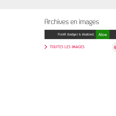
Archives en images
Allow
FlickR (badge) is disabled.
TOUTES LES IMAGES