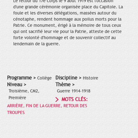
Le retour du 17e Corps le 9 août 1919 est l'occasion
d'une grande cérémonie organisée place du Capitole. La
foule et les diverses délégations, massées autour du
cénotaphe, rendent hommage aux poilus morts pour la
Patrie. Ce monument, érigé à la mémoire de tous ceux
qui ont sacrifié leur vie pour la Patrie, atteste de cette
forte volonté d'hommage et de souvenir collectif au
lendemain de la guerre.
Programme >
Discipline >
Collège
Histoire
Niveau >
Thème >
Troisième, CM2,
Guerre 1914-1918
Première
MOTS CLÉS:
ARRIÈRE, FIN DE LA GUERRE, RETOUR DES
TROUPES