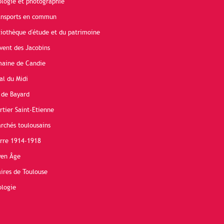
ologie et photographie
ransports en commun
liothèque d'étude et du patrimoine
vent des Jacobins
maine de Candie
al du Midi
 de Bayard
rtier Saint-Etienne
rchés toulousains
erre 1914-1918
yen Âge
ires de Toulouse
ologie