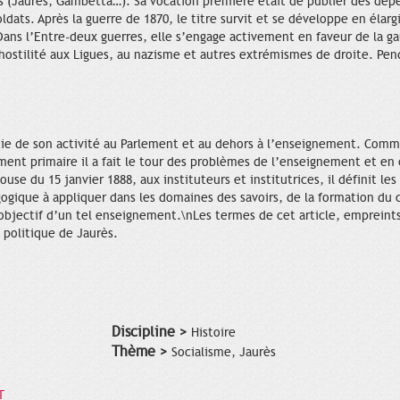
es (Jaurès, Gambetta…). Sa vocation première était de publier des dé
dats. Après la guerre de 1870, le titre survit et se développe en élar
ns l’Entre-deux guerres, elle s’engage activement en faveur de la ga
 hostilité aux Ligues, au nazisme et autres extrémismes de droite. Pe
rtie de son activité au Parlement et au dehors à l’enseignement. Comm
ent primaire il a fait le tour des problèmes de l’enseignement et en c
se du 15 janvier 1888, aux instituteurs et institutrices, il définit les
ogique à appliquer dans les domaines des savoirs, de la formation du
l’objectif d’un tel enseignement.\nLes termes de cet article, emprein
 politique de Jaurès.
Discipline >
Histoire
Thème >
Socialisme, Jaurès
T