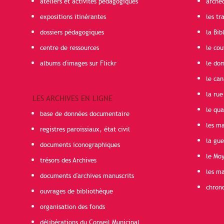
ateliers et activités pédagogiques
arché
expositions itinérantes
les t
dossiers pédagogiques
la Bib
centre de ressources
le cou
albums d'images sur Flickr
le do
le can
la rue
LES ARCHIVES EN LIGNE
le qua
base de données documentaire
les ma
registres paroissiaux, état civil
la gu
documents iconographiques
le Mo
trésors des Archives
les ma
documents d'archives manuscrits
chron
ouvrages de bibliothèque
organisation des fonds
délibérations du Conseil Municipal