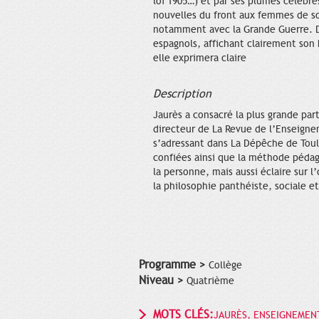
loi 1905…) et par ses plumes célèbr
nouvelles du front aux femmes de sol
notamment avec la Grande Guerre. Da
espagnols, affichant clairement son
elle exprimera claire
Description
Jaurès a consacré la plus grande pa
directeur de La Revue de l’Enseignem
s’adressant dans La Dépêche de Toulou
confiées ainsi que la méthode pédag
la personne, mais aussi éclaire sur 
la philosophie panthéiste, sociale et
Programme >
Collège
Niveau >
Quatrième
MOTS CLÉS:
JAURÈS, ENSEIGNEMEN