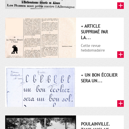
Rapide du 17
novembre 1905 au 15
novembre 1908...
« ARTICLE
SUPPRIMÉ PAR
LA...
Cette revue
hebdomadaire
satirique apparut en
1906 tout d'abord,
puis entre 1911 et...
« UN BON ÉCOLIER
SERA UN...
POULAINVILLE.