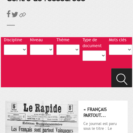
Discipline
Niveau
Thème
Type de
Mots clés
document
« FRANÇAIS
PARTOUT...
Ce journal est paru
sous le titre : Le