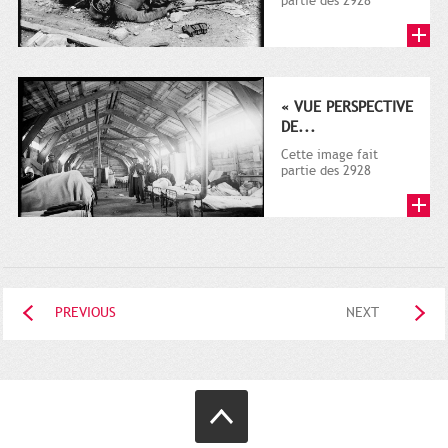
partie des 2928
documents (dont la
plupart sur la guerre
1914-1918)...
« VUE PERSPECTIVE
DE...
Cette image fait
partie des 2928
documents (dont la
plupart sur la guerre
1914-1918)...
PREVIOUS
NEXT