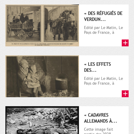
« DES RÉFUGIÉS DE
VERDUN...
Edité par Le Matin, Le
Pays de France, à
l'origine destiné à la
promotion
touristique,...
« LES EFFETS
DES...
Edité par Le Matin, Le
Pays de France, à
l'origine destiné à la
promotion
touristique,...
« CADAVRES
ALLEMANDS À...
Cette image fait