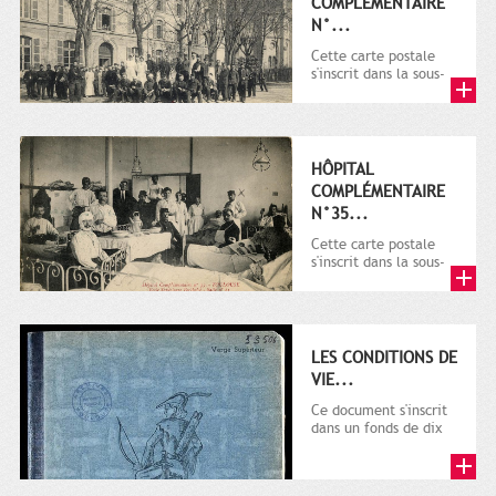
COMPLÉMENTAIRE
N°...
Cette carte postale
s'inscrit dans la sous-
série 9 Fi comprenant
plus de 6000 pièces...
HÔPITAL
COMPLÉMENTAIRE
N°35...
Cette carte postale
s'inscrit dans la sous-
série 9 Fi comprenant
plusieurs milliers de...
LES CONDITIONS DE
VIE...
Ce document s'inscrit
dans un fonds de dix
cahiers manuscrits
rédigés sur la
première...