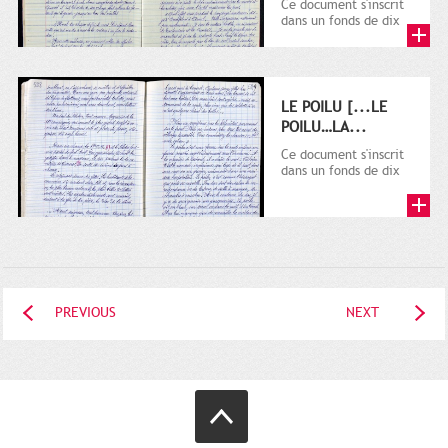
Ce document s'inscrit
dans un fonds de dix
cahiers manuscrits
rédigés sur la
première...
LE POILU [...LE
POILU…LA...
Ce document s'inscrit
dans un fonds de dix
cahiers manuscrits
rédigés sur la
première...
PREVIOUS
NEXT