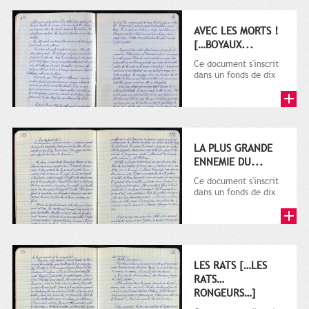
AVEC LES MORTS !
[…BOYAUX...
Ce document s'inscrit
dans un fonds de dix
cahiers manuscrits
rédigés sur la
première...
LA PLUS GRANDE
ENNEMIE DU...
Ce document s'inscrit
dans un fonds de dix
cahiers manuscrits
rédigés sur la
première...
LES RATS […LES
RATS…
RONGEURS…]