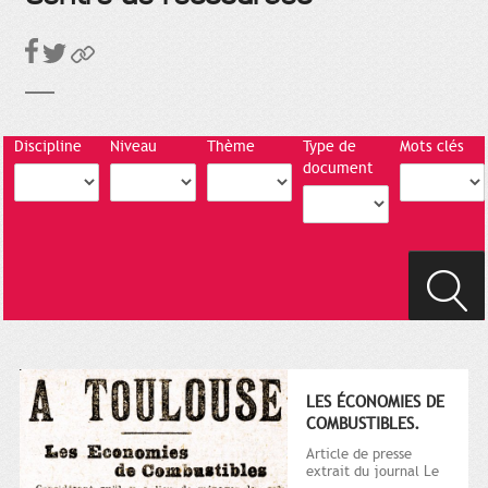
Discipline
Niveau
Thème
Type de
Mots clés
document
LES ÉCONOMIES DE
COMBUSTIBLES.
Article de presse
extrait du journal Le