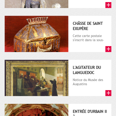
série 9 Fi comprenant
plusieurs milliers de...
CHÂSSE DE SAINT
EXUPÈRE
Cette carte postale
s'inscrit dans la sous-
série 9 Fi comprenant
plusieurs milliers de...
L'AGITATEUR DU
LANGUEDOC
Notice du Musée des
Augustins
(http://www.augustins.org)
: Originaire de
Montpellier,...
ENTRÉE D'URBAIN II