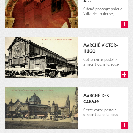
À...
Cliché photographique
Ville de Toulouse,
Direction de la
Communication.
MARCHÉ VICTOR-
HUGO
Cette carte postale
s'inscrit dans la sous-
série 9 Fi comprenant
plusieurs milliers de...
MARCHÉ DES
CARMES
Cette carte postale
s'inscrit dans la sous-
série 9 Fi comprenant
plusieurs milliers de...