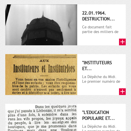
22.01.1964.
DESTRUCTION...
Ce document fait
partie des milliers de
photographies cédées
par André Cros à la
ville...
"INSTITUTEURS
ET...
La Dépêche du Midi.
Le premier numéro de
La Dépêche de
Toulouse paraît le 2
octobre...
"L'EDUCATION
POPULAIRE ET...
La Dépêche du Midi.