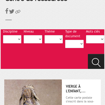
Discipline
Niveau
Thème
Type de
Mots clés
document
VIERGE À
L'ENFANT,...
Cette carte postale
s'inscrit dans la sous-