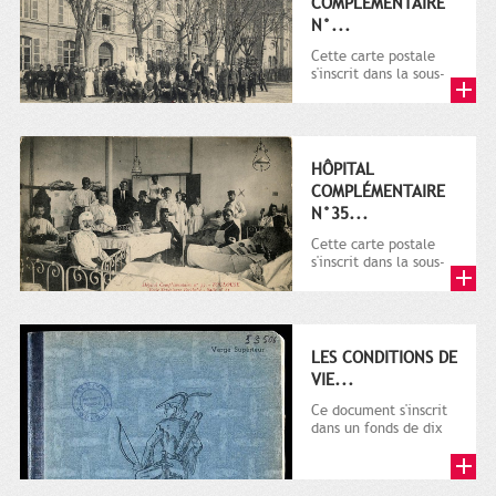
COMPLÉMENTAIRE
N°...
Cette carte postale
s'inscrit dans la sous-
série 9 Fi comprenant
plus de 6000 pièces...
HÔPITAL
COMPLÉMENTAIRE
N°35...
Cette carte postale
s'inscrit dans la sous-
série 9 Fi comprenant
plusieurs milliers de...
LES CONDITIONS DE
VIE...
Ce document s'inscrit
dans un fonds de dix
cahiers manuscrits
rédigés sur la
première...