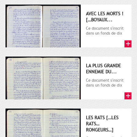
AVEC LES MORTS !
[…BOYAUX...
Ce document s'inscrit
dans un fonds de dix
cahiers manuscrits
rédigés sur la
première...
LA PLUS GRANDE
ENNEMIE DU...
Ce document s'inscrit
dans un fonds de dix
cahiers manuscrits
rédigés sur la
première...
LES RATS […LES
RATS…
RONGEURS…]