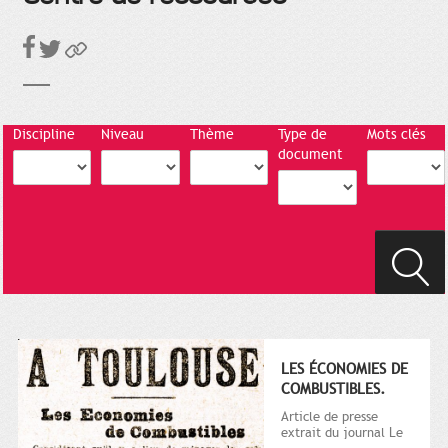
Discipline
Niveau
Thème
Type de
Mots clés
document
LES ÉCONOMIES DE
COMBUSTIBLES.
Article de presse
extrait du journal Le