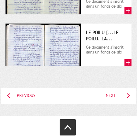
Ce document s'inscrit
dans un fonds de dix
cahiers manuscrits
rédigés sur la
première...
LE POILU [...LE
POILU…LA...
Ce document s'inscrit
dans un fonds de dix
cahiers manuscrits
rédigés sur la
première...
PREVIOUS
NEXT