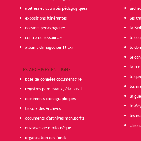
ateliers et activités pédagogiques
arché
expositions itinérantes
les t
dossiers pédagogiques
la Bib
centre de ressources
le cou
albums d'images sur Flickr
le do
le can
la rue
LES ARCHIVES EN LIGNE
le qua
base de données documentaire
les ma
registres paroissiaux, état civil
la gu
documents iconographiques
le Mo
trésors des Archives
les ma
documents d'archives manuscrits
chron
ouvrages de bibliothèque
organisation des fonds