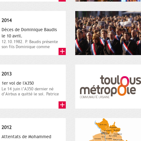
2014
Dèces de Dominique Baudis
le 10 avril.
12.10.1982. P. Baudis présente
son fils Dominique comme
successeur. Place de
Toulouse,...
2013
1er vol de l'A350
Le 14 juin l’A350 dernier né
d’Airbus a quitté le sol. Patrice
Nin, Photographie...
2012
Attentats de Mohammed