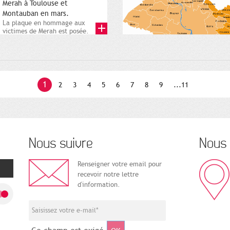
Merah à Toulouse et
Montauban en mars.
La plaque en hommage aux
victimes de Merah est posée.
Square Charles-de-Gaulle. 25...
1
2
3
4
5
6
7
8
9
...11
Nous suivre
Nous 
Renseigner votre email pour
recevoir notre lettre
d'information.