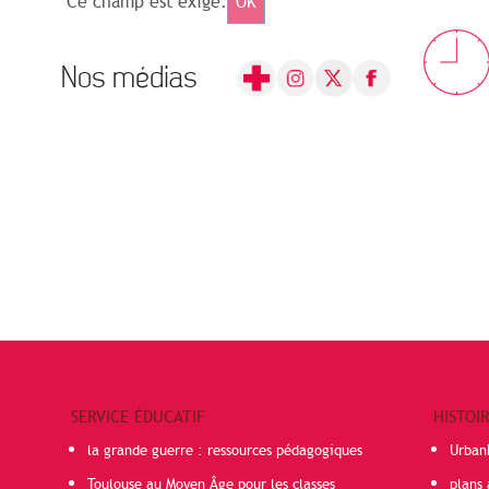
Ce champ est exigé.
OK
Nos médias
SERVICE ÉDUCATIF
HISTOI
la grande guerre : ressources pédagogiques
Urban
Toulouse au Moyen Âge pour les classes
plans 