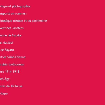
ologie et photographie
ransports en commun
liothèque d'étude et du patrimoine
vent des Jacobins
maine de Candie
al du Midi
 de Bayard
rtier Saint-Etienne
rchés toulousains
erre 1914-1918
yen Âge
ires de Toulouse
ologie