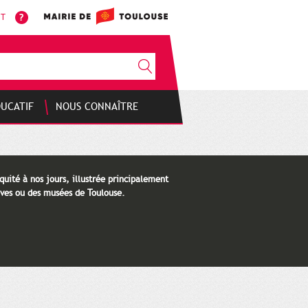
NT
DUCATIF
NOUS CONNAÎTRE
quité à nos jours, illustrée principalement
ves ou des musées de Toulouse.