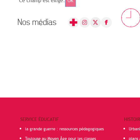
Ce champ est exigé.
OK
Nos médias
SERVICE ÉDUCATIF
HISTOI
la grande guerre : ressources pédagogiques
Urban
Toulouse au Moyen Âge pour les classes
plans 