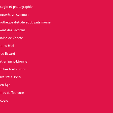
ologie et photographie
ransports en commun
liothèque d'étude et du patrimoine
vent des Jacobins
maine de Candie
al du Midi
 de Bayard
rtier Saint-Etienne
rchés toulousains
erre 1914-1918
yen Âge
ires de Toulouse
ologie