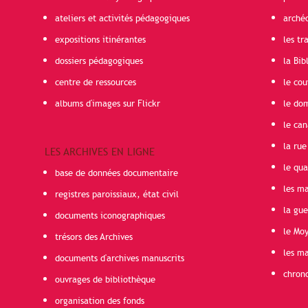
ateliers et activités pédagogiques
arché
expositions itinérantes
les t
dossiers pédagogiques
la Bib
centre de ressources
le cou
albums d'images sur Flickr
le do
le can
la rue
LES ARCHIVES EN LIGNE
le qua
base de données documentaire
les ma
registres paroissiaux, état civil
la gu
documents iconographiques
le Mo
trésors des Archives
les ma
documents d'archives manuscrits
chron
ouvrages de bibliothèque
organisation des fonds