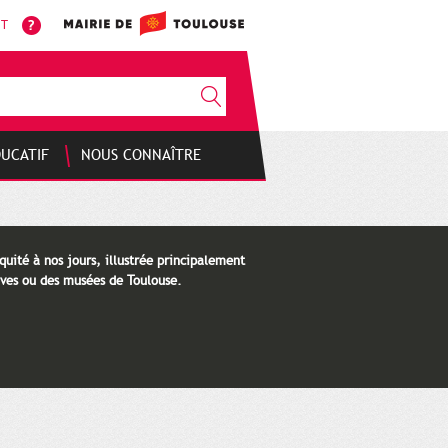
NT
DUCATIF
NOUS CONNAÎTRE
quité à nos jours, illustrée principalement
ves ou des musées de Toulouse.