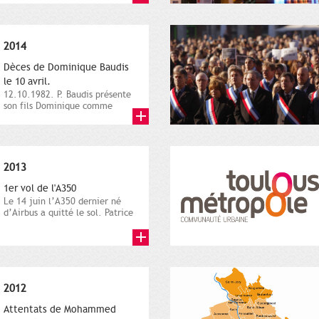
2014
Dèces de Dominique Baudis
le 10 avril.
12.10.1982. P. Baudis présente
son fils Dominique comme
successeur. Place de
Toulouse,...
2013
1er vol de l'A350
Le 14 juin l’A350 dernier né
d’Airbus a quitté le sol. Patrice
Nin, Photographie...
2012
Attentats de Mohammed