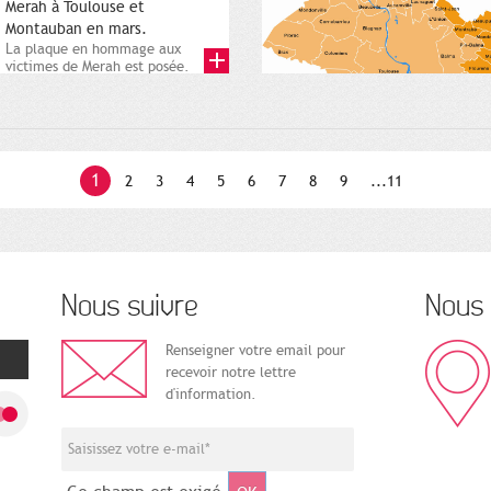
Merah à Toulouse et
Montauban en mars.
La plaque en hommage aux
victimes de Merah est posée.
Square Charles-de-Gaulle. 25...
1
2
3
4
5
6
7
8
9
...11
Nous suivre
Nous 
Renseigner votre email pour
recevoir notre lettre
d'information.