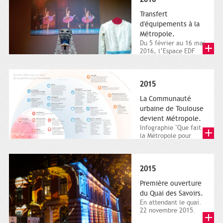
Transfert
d'équipements à la
Métropole.
Du 5 février au 16 mai
2016, l’Espace EDF
Bazacle, le Théâtre et
l’Orchestre national...
2015
La Communauté
urbaine de Toulouse
devient Métropole.
Infographie "Que fait
la Métropole pour
nous ? De la proximité
jusqu'à...
2015
Première ouverture
du Quai des Savoirs.
En attendant le quai.
22 novembre 2015.
Les samedi et