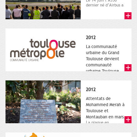
Le 14 juin l’A350
dernier né d’Airbus a
quitté le sol. Patrice
Nin, Photographie...
2012
La communauté
urbaine du Grand
Toulouse devient
communauté
urbaine Toulouse
Le nouveau logotype
de Toulouse
Métropole,
2012
représentant l'anneau
de Moëbius.
Attentats de
Mohammed Merah à
Toulouse et
Montauban en mars.
La plaque en
hommage aux
victimes de Merah est