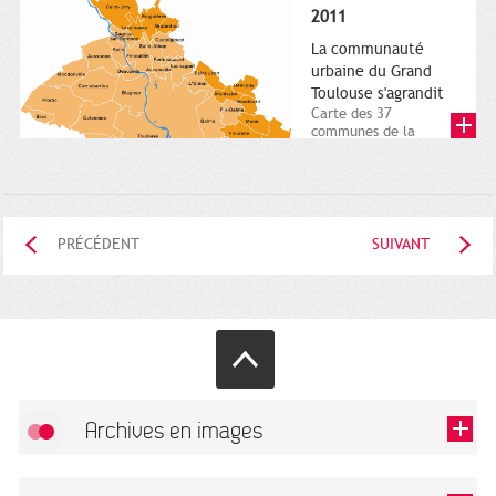
posée. Square
2011
Charles-de-Gaulle.
25...
La communauté
urbaine du Grand
Toulouse s'agrandit
Carte des 37
communes de la
communauté urbaine.
2011. Infographistes
de la Direction de...
PRÉCÉDENT
SUIVANT
Archives en images
Autoriser
FlickR (badge) est désactivé.