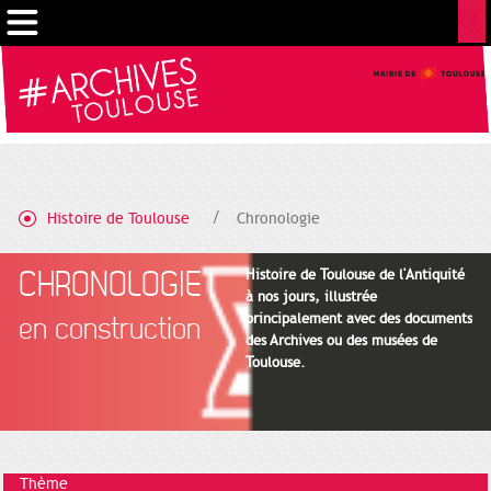
Gestion de vos préférences sur les cookies
Histoire de Toulouse
Chronologie
CHRONOLOGIE
Histoire de Toulouse de l'Antiquité
à nos jours, illustrée
principalement avec des documents
en construction
des Archives ou des musées de
Toulouse.
Thème