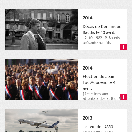
dimanche 21 et 22
novembre,...
2014
Dèces de Dominique
Baudis le 10 avril.
12.10.1982. P. Baudis
présente son fils
Dominique comme
successeur. Place de
Toulouse,...
2014
Election de Jean-
Luc Moudenc le 4
avril.
[Réactions aux
attentats des 7, 8 et 9
janvier 2015]. Place
du Capitole. 8
janvier...
2013
1er vol de l'A350