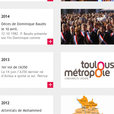
2014
Dèces de Dominique Baudis
le 10 avril.
12.10.1982. P. Baudis présente
son fils Dominique comme
successeur. Place de
Toulouse,...
2013
1er vol de l'A350
Le 14 juin l’A350 dernier né
d’Airbus a quitté le sol. Patrice
Nin, Photographie...
2012
Attentats de Mohammed