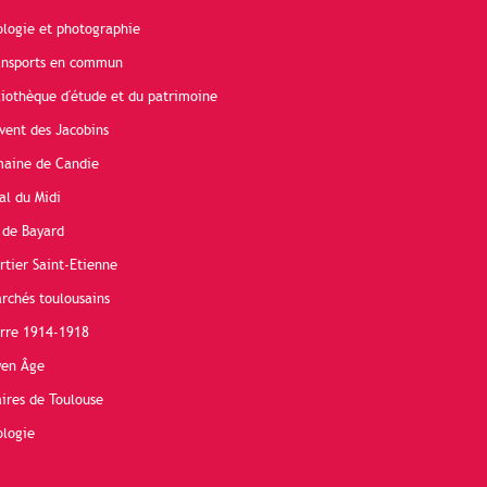
ologie et photographie
ransports en commun
liothèque d'étude et du patrimoine
vent des Jacobins
maine de Candie
al du Midi
 de Bayard
rtier Saint-Etienne
rchés toulousains
erre 1914-1918
yen Âge
ires de Toulouse
ologie