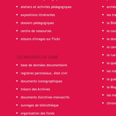
ateliers et activités pédagogiques
arché
expositions itinérantes
les t
dossiers pédagogiques
la Bib
centre de ressources
le cou
albums d'images sur Flickr
le do
le can
la rue
LES ARCHIVES EN LIGNE
le qua
base de données documentaire
les ma
registres paroissiaux, état civil
la gu
documents iconographiques
le Mo
trésors des Archives
les ma
documents d'archives manuscrits
chron
ouvrages de bibliothèque
organisation des fonds