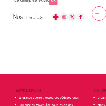
Ce champ est exigé.
OK
Nos médias
SERVICE ÉDUCATIF
HISTOI
la grande guerre : ressources pédagogiques
Urban
Toulouse au Moyen Âge pour les classes
plans 