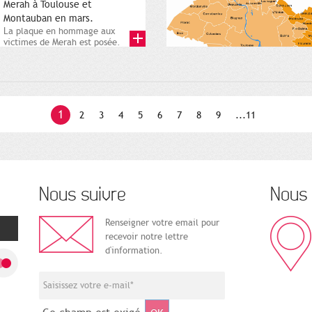
Merah à Toulouse et
Montauban en mars.
La plaque en hommage aux
victimes de Merah est posée.
Square Charles-de-Gaulle. 25...
1
2
3
4
5
6
7
8
9
...11
Nous suivre
Nous 
Renseigner votre email pour
recevoir notre lettre
d'information.