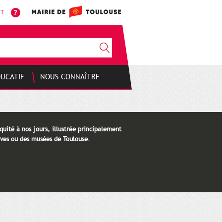
NT
DUCATIF
NOUS CONNAÎTRE
quité à nos jours, illustrée principalement
ves ou des musées de Toulouse.