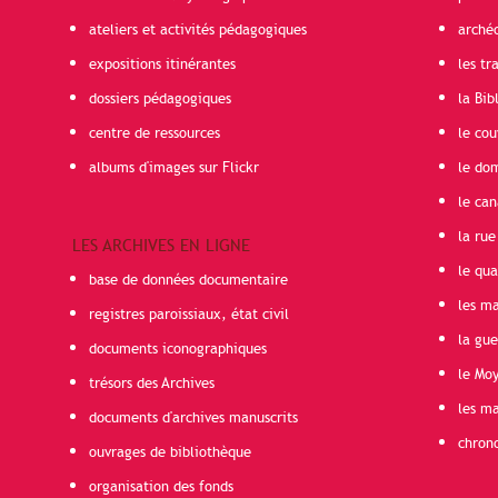
ateliers et activités pédagogiques
arché
expositions itinérantes
les t
dossiers pédagogiques
la Bib
centre de ressources
le cou
albums d'images sur Flickr
le do
le can
la rue
LES ARCHIVES EN LIGNE
le qua
base de données documentaire
les ma
registres paroissiaux, état civil
la gu
documents iconographiques
le Mo
trésors des Archives
les ma
documents d'archives manuscrits
chron
ouvrages de bibliothèque
organisation des fonds