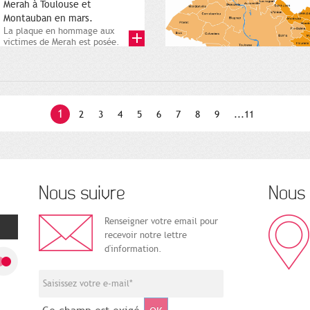
Merah à Toulouse et
Montauban en mars.
La plaque en hommage aux
victimes de Merah est posée.
Square Charles-de-Gaulle. 25...
1
2
3
4
5
6
7
8
9
...11
Nous suivre
Nous 
Renseigner votre email pour
recevoir notre lettre
d'information.