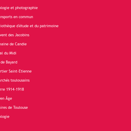
ologie et photographie
ransports en commun
liothèque d'étude et du patrimoine
vent des Jacobins
maine de Candie
al du Midi
 de Bayard
rtier Saint-Etienne
rchés toulousains
erre 1914-1918
yen Âge
ires de Toulouse
ologie