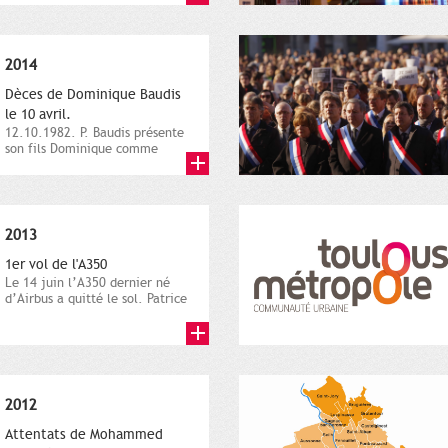
2014
Dèces de Dominique Baudis
le 10 avril.
12.10.1982. P. Baudis présente
son fils Dominique comme
successeur. Place de
Toulouse,...
2013
1er vol de l'A350
Le 14 juin l’A350 dernier né
d’Airbus a quitté le sol. Patrice
Nin, Photographie...
2012
Attentats de Mohammed