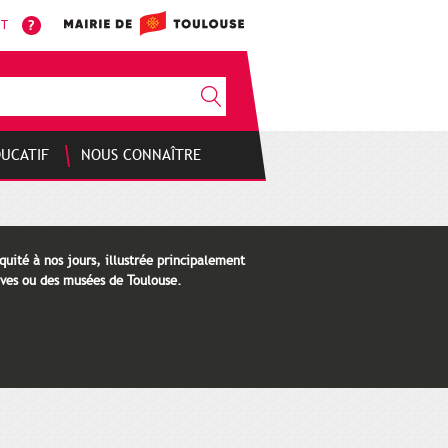
NT
DUCATIF
NOUS CONNAÎTRE
quité à nos jours, illustrée principalement
ves ou des musées de Toulouse.