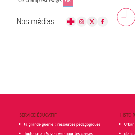
Ce champ est exigé.
OK
Nos médias
SERVICE ÉDUCATIF
HISTOI
la grande guerre : ressources pédagogiques
Urban
Toulouse au Moyen Âge pour les classes
plans 