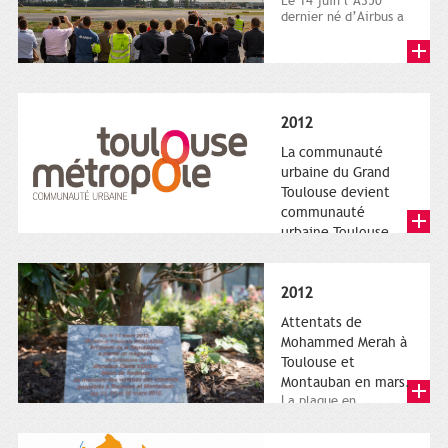
Le 14 juin l’A350
dernier né d’Airbus a
quitté le sol. Patrice
Nin, Photographie...
2012
La communauté
urbaine du Grand
Toulouse devient
communauté
urbaine Toulouse
Le nouveau logotype
de Toulouse
Métropole,
2012
représentant l'anneau
de Moëbius.
Attentats de
Mohammed Merah à
Toulouse et
Montauban en mars.
La plaque en
hommage aux
victimes de Merah est