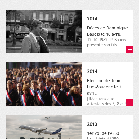
dimanche 21 et 22
novembre,...
2014
Dèces de Dominique
Baudis le 10 avril.
12.10.1982. P. Baudis
présente son fils
Dominique comme
successeur. Place de
Toulouse,...
2014
Election de Jean-
Luc Moudenc le 4
avril.
[Réactions aux
attentats des 7, 8 et 9
janvier 2015]. Place
du Capitole. 8
janvier...
2013
1er vol de l'A350