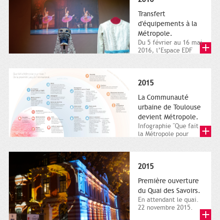
Transfert
d'équipements à la
Métropole.
Du 5 février au 16 mai
2016, l’Espace EDF
Bazacle, le Théâtre et
l’Orchestre national...
2015
La Communauté
urbaine de Toulouse
devient Métropole.
Infographie "Que fait
la Métropole pour
nous ? De la proximité
jusqu'à...
2015
Première ouverture
du Quai des Savoirs.
En attendant le quai.
22 novembre 2015.
Les samedi et