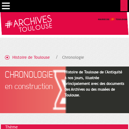
Gestion de vos préférences sur les cookies
Histoire de Toulouse
Chronologie
CHRONOLOGIE
Histoire de Toulouse de l'Antiquité
à nos jours, illustrée
principalement avec des documents
en construction
des Archives ou des musées de
Toulouse.
Thème