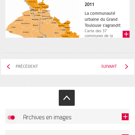
posée. Square
2011
Charles-de-Gaulle.
25...
La communauté
urbaine du Grand
Toulouse s'agrandit
Carte des 37
communes de la
communauté urbaine.
2011. Infographistes
de la Direction de...
PRÉCÉDENT
SUIVANT
Archives en images
Autoriser
FlickR (badge) est désactivé.