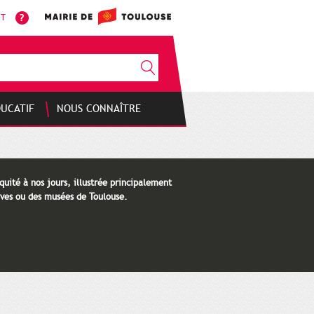
NT
DUCATIF
NOUS CONNAÎTRE
quité à nos jours, illustrée principalement
ves ou des musées de Toulouse.