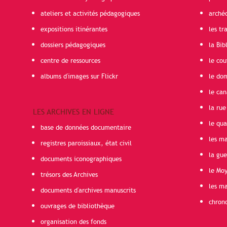
ateliers et activités pédagogiques
arché
expositions itinérantes
les t
dossiers pédagogiques
la Bib
centre de ressources
le cou
albums d'images sur Flickr
le do
le can
la rue
LES ARCHIVES EN LIGNE
le qua
base de données documentaire
les ma
registres paroissiaux, état civil
la gu
documents iconographiques
le Mo
trésors des Archives
les ma
documents d'archives manuscrits
chron
ouvrages de bibliothèque
organisation des fonds