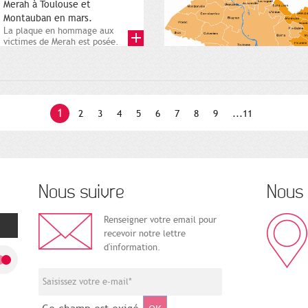
Merah à Toulouse et
Montauban en mars.
La plaque en hommage aux
victimes de Merah est posée.
Square Charles-de-Gaulle. 25...
1
2
3
4
5
6
7
8
9
...11
Nous suivre
Nous 
Renseigner votre email pour
recevoir notre lettre
d'information.