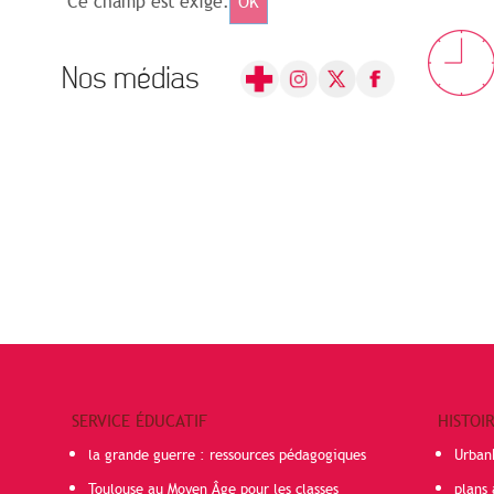
Ce champ est exigé.
OK
Nos médias
SERVICE ÉDUCATIF
HISTOI
la grande guerre : ressources pédagogiques
Urban
Toulouse au Moyen Âge pour les classes
plans 