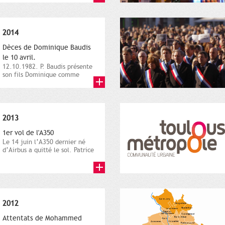
2014
Dèces de Dominique Baudis
le 10 avril.
12.10.1982. P. Baudis présente
son fils Dominique comme
successeur. Place de
Toulouse,...
2013
1er vol de l'A350
Le 14 juin l’A350 dernier né
d’Airbus a quitté le sol. Patrice
Nin, Photographie...
2012
Attentats de Mohammed