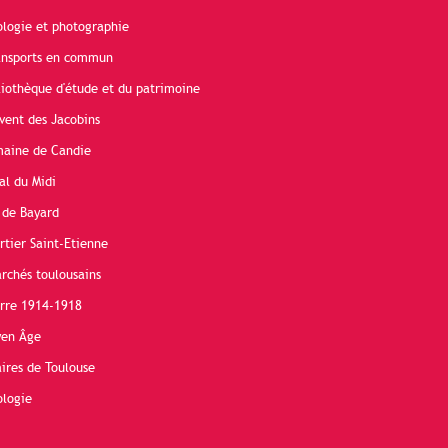
ologie et photographie
ransports en commun
liothèque d'étude et du patrimoine
vent des Jacobins
maine de Candie
al du Midi
 de Bayard
rtier Saint-Etienne
rchés toulousains
erre 1914-1918
yen Âge
ires de Toulouse
ologie