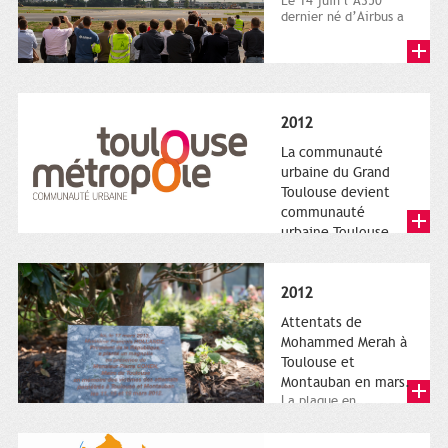
Le 14 juin l’A350
dernier né d’Airbus a
quitté le sol. Patrice
Nin, Photographie...
2012
La communauté
urbaine du Grand
Toulouse devient
communauté
urbaine Toulouse
Le nouveau logotype
de Toulouse
Métropole,
2012
représentant l'anneau
de Moëbius.
Attentats de
Mohammed Merah à
Toulouse et
Montauban en mars.
La plaque en
hommage aux
victimes de Merah est