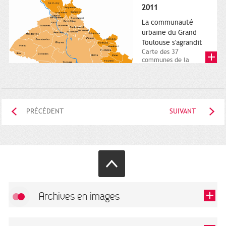
posée. Square
2011
Charles-de-Gaulle.
25...
La communauté
urbaine du Grand
Toulouse s'agrandit
Carte des 37
communes de la
communauté urbaine.
2011. Infographistes
de la Direction de...
PRÉCÉDENT
SUIVANT
Archives en images
Autoriser
FlickR (badge) est désactivé.