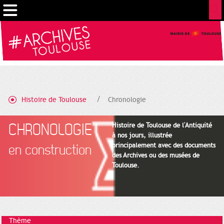
Gestion de vos préférences sur les cookies
Histoire de Toulouse
Chronologie
CHRONOLOGIE
Histoire de Toulouse de l'Antiquité
à nos jours, illustrée
principalement avec des documents
en construction
des Archives ou des musées de
Toulouse.
Thème