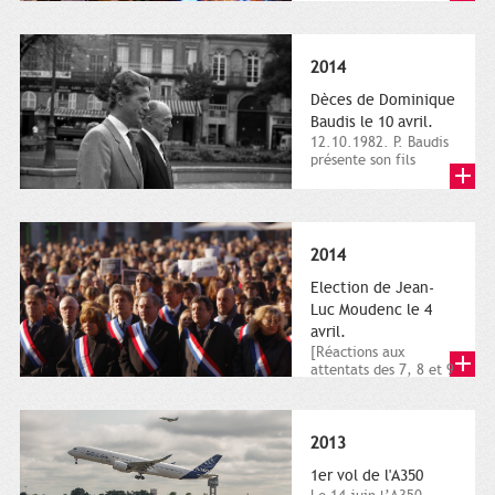
dimanche 21 et 22
novembre,...
2014
Dèces de Dominique
Baudis le 10 avril.
12.10.1982. P. Baudis
présente son fils
Dominique comme
successeur. Place de
Toulouse,...
2014
Election de Jean-
Luc Moudenc le 4
avril.
[Réactions aux
attentats des 7, 8 et 9
janvier 2015]. Place
du Capitole. 8
janvier...
2013
1er vol de l'A350