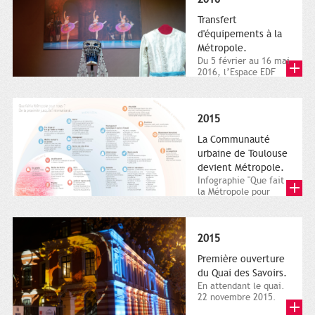
Transfert
d'équipements à la
Métropole.
Du 5 février au 16 mai
2016, l’Espace EDF
Bazacle, le Théâtre et
l’Orchestre national...
2015
La Communauté
urbaine de Toulouse
devient Métropole.
Infographie "Que fait
la Métropole pour
nous ? De la proximité
jusqu'à...
2015
Première ouverture
du Quai des Savoirs.
En attendant le quai.
22 novembre 2015.
Les samedi et