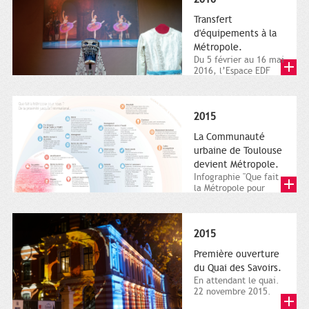
Transfert
d'équipements à la
Métropole.
Du 5 février au 16 mai
2016, l’Espace EDF
Bazacle, le Théâtre et
l’Orchestre national...
2015
La Communauté
urbaine de Toulouse
devient Métropole.
Infographie "Que fait
la Métropole pour
nous ? De la proximité
jusqu'à...
2015
Première ouverture
du Quai des Savoirs.
En attendant le quai.
22 novembre 2015.
Les samedi et