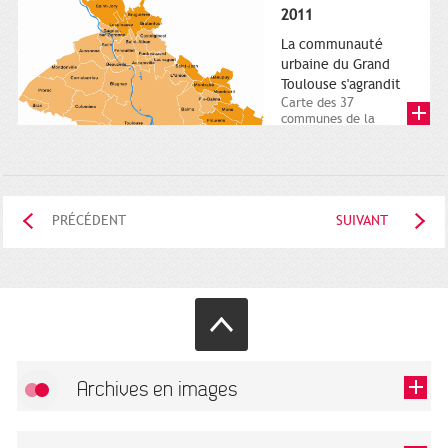
posée. Square
2011
Charles-de-Gaulle.
25...
La communauté
urbaine du Grand
Toulouse s'agrandit
Carte des 37
communes de la
communauté urbaine.
2011. Infographistes
de la Direction de...
PRÉCÉDENT
SUIVANT
Archives en images
Autoriser
FlickR (badge) est désactivé.