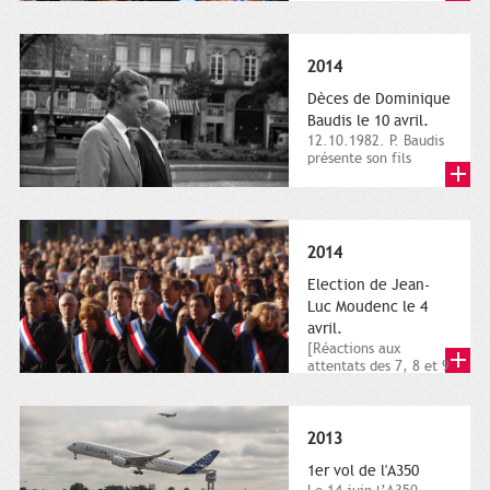
dimanche 21 et 22
novembre,...
2014
Dèces de Dominique
Baudis le 10 avril.
12.10.1982. P. Baudis
présente son fils
Dominique comme
successeur. Place de
Toulouse,...
2014
Election de Jean-
Luc Moudenc le 4
avril.
[Réactions aux
attentats des 7, 8 et 9
janvier 2015]. Place
du Capitole. 8
janvier...
2013
1er vol de l'A350