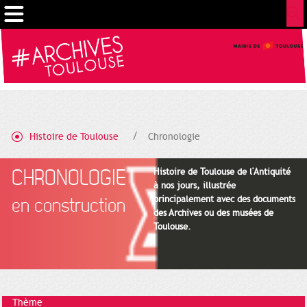
Gestion de vos préférences sur les cookies
Histoire de Toulouse
Chronologie
CHRONOLOGIE
Histoire de Toulouse de l'Antiquité
à nos jours, illustrée
principalement avec des documents
en construction
des Archives ou des musées de
Toulouse.
Thème