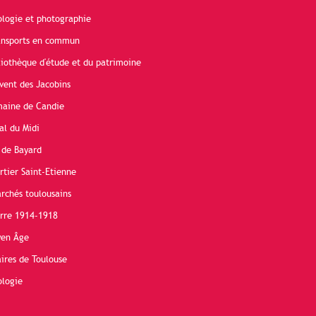
ologie et photographie
ransports en commun
liothèque d'étude et du patrimoine
vent des Jacobins
maine de Candie
al du Midi
 de Bayard
rtier Saint-Etienne
rchés toulousains
erre 1914-1918
yen Âge
ires de Toulouse
ologie