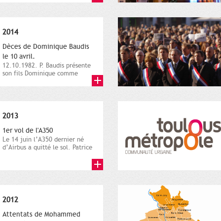
2014
Dèces de Dominique Baudis
le 10 avril.
12.10.1982. P. Baudis présente
son fils Dominique comme
successeur. Place de
Toulouse,...
2013
1er vol de l'A350
Le 14 juin l’A350 dernier né
d’Airbus a quitté le sol. Patrice
Nin, Photographie...
2012
Attentats de Mohammed