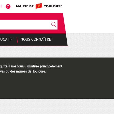
NT
DUCATIF
NOUS CONNAÎTRE
quité à nos jours, illustrée principalement
ves ou des musées de Toulouse.