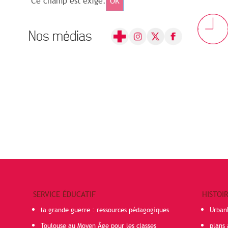
Ce champ est exigé.
OK
Nos médias
SERVICE ÉDUCATIF
HISTOI
la grande guerre : ressources pédagogiques
Urban
Toulouse au Moyen Âge pour les classes
plans 