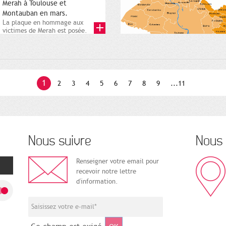
Merah à Toulouse et
Montauban en mars.
La plaque en hommage aux
victimes de Merah est posée.
Square Charles-de-Gaulle. 25...
1
2
3
4
5
6
7
8
9
...11
Nous suivre
Nous 
Renseigner votre email pour
recevoir notre lettre
d'information.