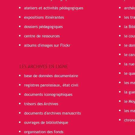
ateliers et activités pédagogiques
arché
expositions itinérantes
les t
dossiers pédagogiques
la Bib
centre de ressources
le cou
albums d'images sur Flickr
le do
le can
la rue
LES ARCHIVES EN LIGNE
le qua
base de données documentaire
les ma
registres paroissiaux, état civil
la gu
documents iconographiques
le Mo
trésors des Archives
les ma
documents d'archives manuscrits
chron
ouvrages de bibliothèque
organisation des fonds