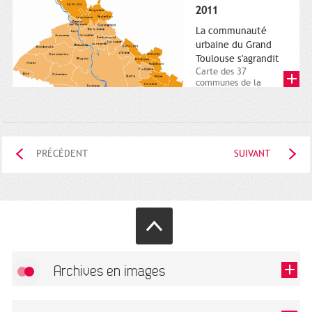
posée. Square
2011
Charles-de-Gaulle.
25...
La communauté
urbaine du Grand
Toulouse s'agrandit
Carte des 37
communes de la
communauté urbaine.
2011. Infographistes
de la Direction de...
PRÉCÉDENT
SUIVANT
Archives en images
Autoriser
FlickR (badge) est désactivé.