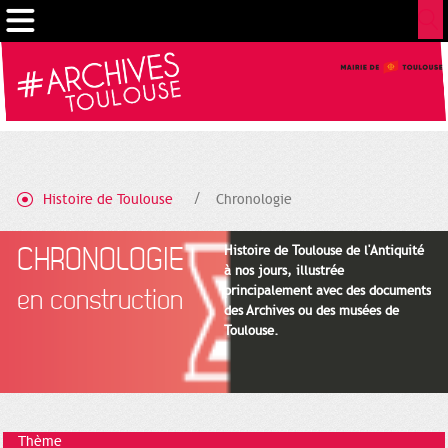
Gestion de vos préférences sur les cookies
Histoire de Toulouse
Chronologie
CHRONOLOGIE
Histoire de Toulouse de l'Antiquité
à nos jours, illustrée
principalement avec des documents
en construction
des Archives ou des musées de
Toulouse.
Thème