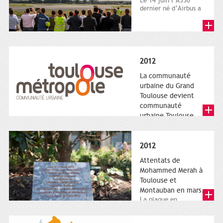
Le 14 juin l’A350
dernier né d’Airbus a
quitté le sol. Patrice
Nin, Photographie...
2012
La communauté
urbaine du Grand
Toulouse devient
communauté
urbaine Toulouse
Le nouveau logotype
de Toulouse
Métropole,
2012
représentant l'anneau
de Moëbius.
Attentats de
Mohammed Merah à
Toulouse et
Montauban en mars.
La plaque en
hommage aux
victimes de Merah est