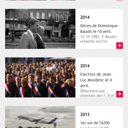
dimanche 21 et 22
novembre,...
2014
Dèces de Dominique
Baudis le 10 avril.
12.10.1982. P. Baudis
présente son fils
Dominique comme
successeur. Place de
Toulouse,...
2014
Election de Jean-
Luc Moudenc le 4
avril.
[Réactions aux
attentats des 7, 8 et 9
janvier 2015]. Place
du Capitole. 8
janvier...
2013
1er vol de l'A350