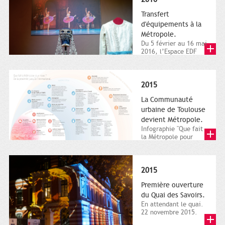
Transfert
d'équipements à la
Métropole.
Du 5 février au 16 mai
2016, l’Espace EDF
Bazacle, le Théâtre et
l’Orchestre national...
2015
La Communauté
urbaine de Toulouse
devient Métropole.
Infographie "Que fait
la Métropole pour
nous ? De la proximité
jusqu'à...
2015
Première ouverture
du Quai des Savoirs.
En attendant le quai.
22 novembre 2015.
Les samedi et