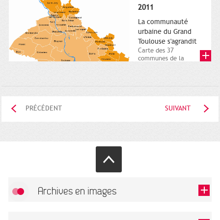
posée. Square
2011
Charles-de-Gaulle.
25...
La communauté
urbaine du Grand
Toulouse s'agrandit
Carte des 37
communes de la
communauté urbaine.
2011. Infographistes
de la Direction de...
PRÉCÉDENT
SUIVANT
Archives en images
Autoriser
FlickR (badge) est désactivé.