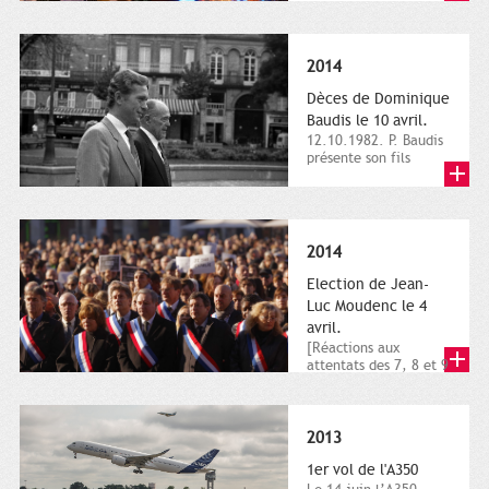
dimanche 21 et 22
novembre,...
2014
Dèces de Dominique
Baudis le 10 avril.
12.10.1982. P. Baudis
présente son fils
Dominique comme
successeur. Place de
Toulouse,...
2014
Election de Jean-
Luc Moudenc le 4
avril.
[Réactions aux
attentats des 7, 8 et 9
janvier 2015]. Place
du Capitole. 8
janvier...
2013
1er vol de l'A350