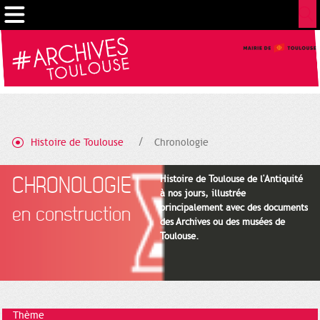
Gestion de vos préférences sur les cookies
Histoire de Toulouse
Chronologie
CHRONOLOGIE
Histoire de Toulouse de l'Antiquité
à nos jours, illustrée
principalement avec des documents
en construction
des Archives ou des musées de
Toulouse.
Thème