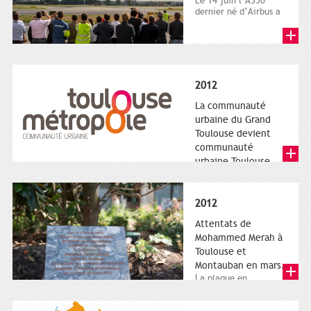
Le 14 juin l’A350
dernier né d’Airbus a
quitté le sol. Patrice
Nin, Photographie...
2012
La communauté
urbaine du Grand
Toulouse devient
communauté
urbaine Toulouse
Le nouveau logotype
de Toulouse
Métropole,
2012
représentant l'anneau
de Moëbius.
Attentats de
Mohammed Merah à
Toulouse et
Montauban en mars.
La plaque en
hommage aux
victimes de Merah est