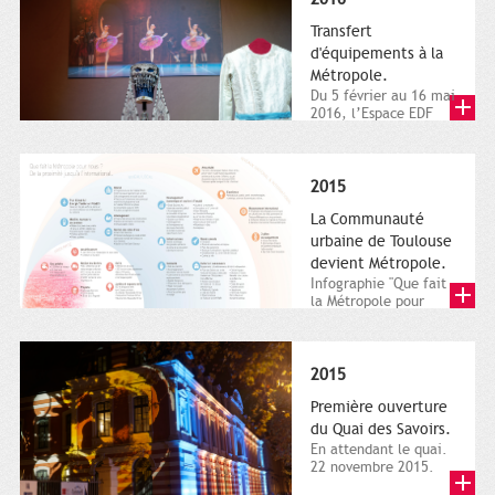
Transfert
d'équipements à la
Métropole.
Du 5 février au 16 mai
2016, l’Espace EDF
Bazacle, le Théâtre et
l’Orchestre national...
2015
La Communauté
urbaine de Toulouse
devient Métropole.
Infographie "Que fait
la Métropole pour
nous ? De la proximité
jusqu'à...
2015
Première ouverture
du Quai des Savoirs.
En attendant le quai.
22 novembre 2015.
Les samedi et