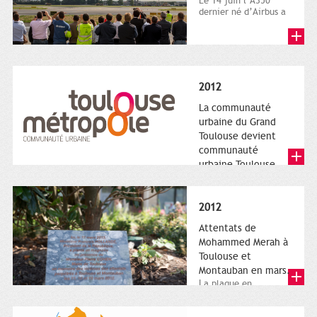
Le 14 juin l’A350
dernier né d’Airbus a
quitté le sol. Patrice
Nin, Photographie...
2012
La communauté
urbaine du Grand
Toulouse devient
communauté
urbaine Toulouse
Le nouveau logotype
de Toulouse
Métropole,
2012
représentant l'anneau
de Moëbius.
Attentats de
Mohammed Merah à
Toulouse et
Montauban en mars.
La plaque en
hommage aux
victimes de Merah est