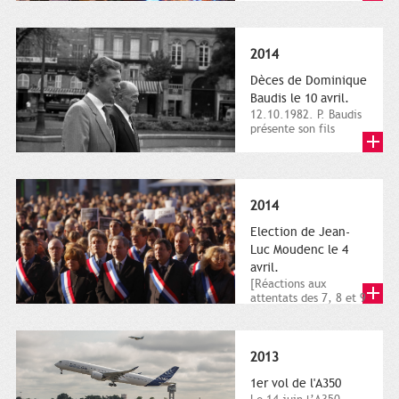
dimanche 21 et 22
novembre,...
2014
Dèces de Dominique
Baudis le 10 avril.
12.10.1982. P. Baudis
présente son fils
Dominique comme
successeur. Place de
Toulouse,...
2014
Election de Jean-
Luc Moudenc le 4
avril.
[Réactions aux
attentats des 7, 8 et 9
janvier 2015]. Place
du Capitole. 8
janvier...
2013
1er vol de l'A350