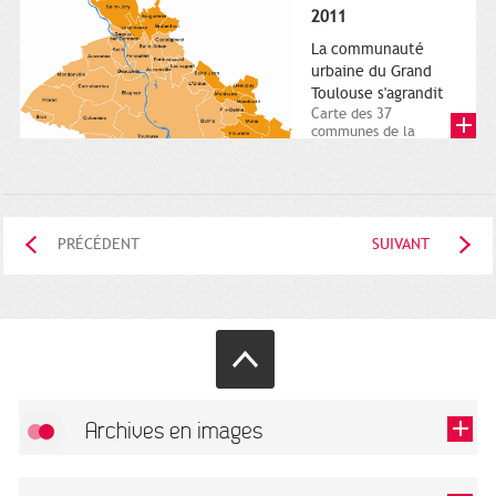
posée. Square
2011
Charles-de-Gaulle.
25...
La communauté
urbaine du Grand
Toulouse s'agrandit
Carte des 37
communes de la
communauté urbaine.
2011. Infographistes
de la Direction de...
PRÉCÉDENT
SUIVANT
Archives en images
Autoriser
FlickR (badge) est désactivé.