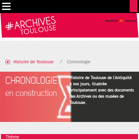
Gestion de vos préférences sur les cookies
Histoire de Toulouse
Chronologie
CHRONOLOGIE
Histoire de Toulouse de l'Antiquité
à nos jours, illustrée
principalement avec des documents
en construction
des Archives ou des musées de
Toulouse.
Thème