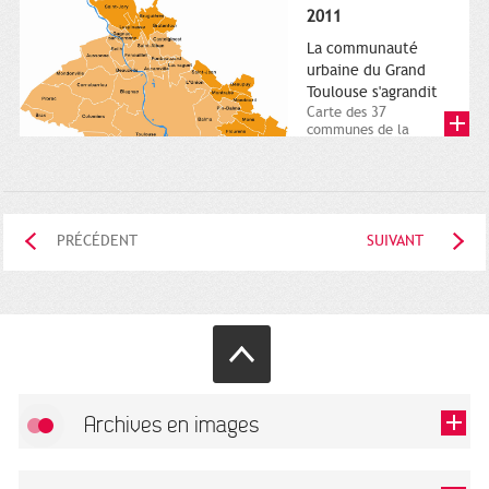
posée. Square
2011
Charles-de-Gaulle.
25...
La communauté
urbaine du Grand
Toulouse s'agrandit
Carte des 37
communes de la
communauté urbaine.
2011. Infographistes
de la Direction de...
PRÉCÉDENT
SUIVANT
Archives en images
Autoriser
FlickR (badge) est désactivé.