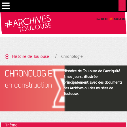
Gestion de vos préférences sur les cookies
Histoire de Toulouse
Chronologie
CHRONOLOGIE
Histoire de Toulouse de l'Antiquité
à nos jours, illustrée
principalement avec des documents
en construction
des Archives ou des musées de
Toulouse.
Thème