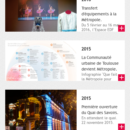
Transfert
d'équipements à la
Métropole.
Du 5 février au 16 mai
2016, l’Espace EDF
Bazacle, le Théâtre et
l’Orchestre national...
2015
La Communauté
urbaine de Toulouse
devient Métropole.
Infographie "Que fait
la Métropole pour
nous ? De la proximité
jusqu'à...
2015
Première ouverture
du Quai des Savoirs.
En attendant le quai.
22 novembre 2015.
Les samedi et