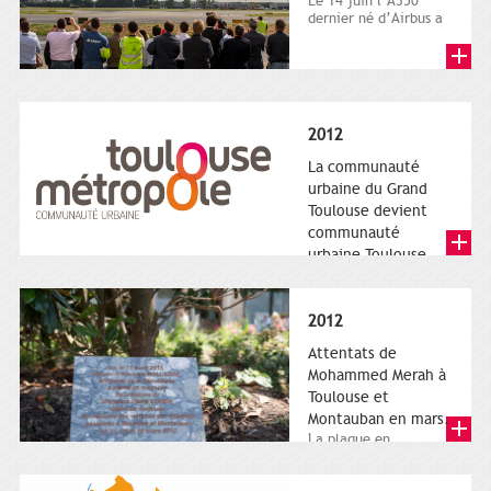
Le 14 juin l’A350
dernier né d’Airbus a
quitté le sol. Patrice
Nin, Photographie...
2012
La communauté
urbaine du Grand
Toulouse devient
communauté
urbaine Toulouse
Le nouveau logotype
de Toulouse
Métropole,
2012
représentant l'anneau
de Moëbius.
Attentats de
Mohammed Merah à
Toulouse et
Montauban en mars.
La plaque en
hommage aux
victimes de Merah est