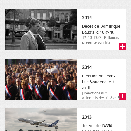
dimanche 21 et 22
novembre,...
2014
Dèces de Dominique
Baudis le 10 avril.
12.10.1982. P. Baudis
présente son fils
Dominique comme
successeur. Place de
Toulouse,...
2014
Election de Jean-
Luc Moudenc le 4
avril.
[Réactions aux
attentats des 7, 8 et 9
janvier 2015]. Place
du Capitole. 8
janvier...
2013
1er vol de l'A350