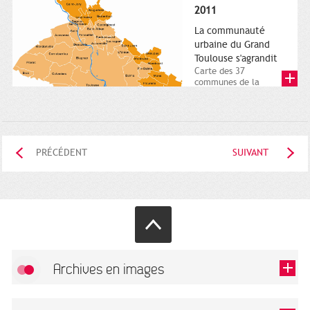
posée. Square
2011
Charles-de-Gaulle.
25...
La communauté
urbaine du Grand
Toulouse s'agrandit
Carte des 37
communes de la
communauté urbaine.
2011. Infographistes
de la Direction de...
PRÉCÉDENT
SUIVANT
Archives en images
Autoriser
FlickR (badge) est désactivé.