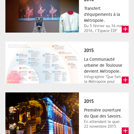
Transfert
d'équipements à la
Métropole.
Du 5 février au 16 mai
2016, l’Espace EDF
Bazacle, le Théâtre et
l’Orchestre national...
2015
La Communauté
urbaine de Toulouse
devient Métropole.
Infographie "Que fait
la Métropole pour
nous ? De la proximité
jusqu'à...
2015
Première ouverture
du Quai des Savoirs.
En attendant le quai.
22 novembre 2015.
Les samedi et