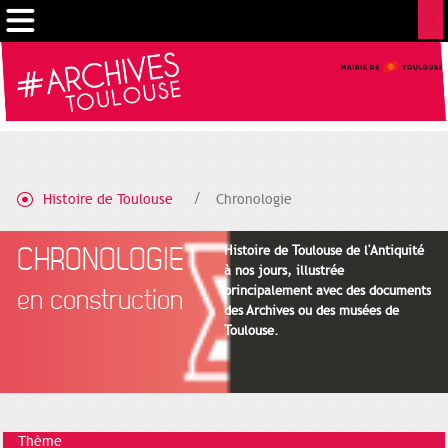
Gestion de vos préférences sur les cookies
Histoire de Toulouse
Chronologie
CHRONOLOGIE
Histoire de Toulouse de l'Antiquité
à nos jours, illustrée
principalement avec des documents
en construction
des Archives ou des musées de
Toulouse.
Thème