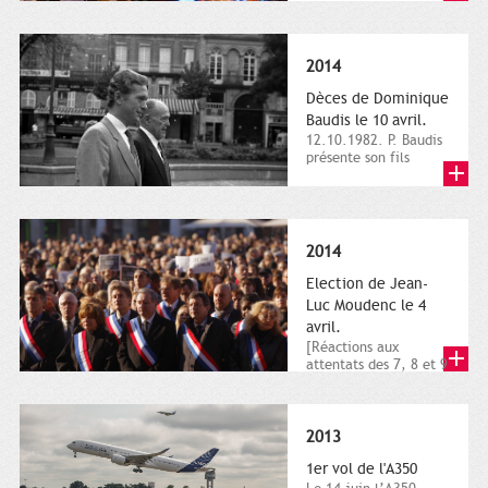
dimanche 21 et 22
novembre,...
2014
Dèces de Dominique
Baudis le 10 avril.
12.10.1982. P. Baudis
présente son fils
Dominique comme
successeur. Place de
Toulouse,...
2014
Election de Jean-
Luc Moudenc le 4
avril.
[Réactions aux
attentats des 7, 8 et 9
janvier 2015]. Place
du Capitole. 8
janvier...
2013
1er vol de l'A350