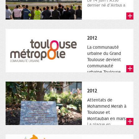
Le 14 juin l’A350
dernier né d’Airbus a
quitté le sol. Patrice
Nin, Photographie...
2012
La communauté
urbaine du Grand
Toulouse devient
communauté
urbaine Toulouse
Le nouveau logotype
de Toulouse
Métropole,
2012
représentant l'anneau
de Moëbius.
Attentats de
Mohammed Merah à
Toulouse et
Montauban en mars.
La plaque en
hommage aux
victimes de Merah est