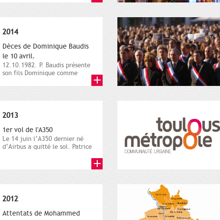
2014
Dèces de Dominique Baudis
le 10 avril.
12.10.1982. P. Baudis présente
son fils Dominique comme
successeur. Place de
Toulouse,...
2013
1er vol de l'A350
Le 14 juin l’A350 dernier né
d’Airbus a quitté le sol. Patrice
Nin, Photographie...
2012
Attentats de Mohammed