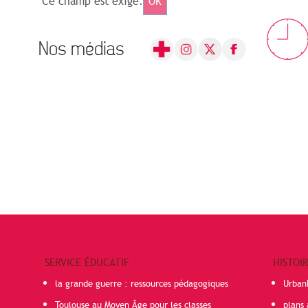
Ce champ est exigé.
OK
Nos médias
SERVICE ÉDUCATIF
HISTOI
la grande guerre : ressources pédagogiques
Urban
Toulouse au Moyen Âge pour les classes
plans 