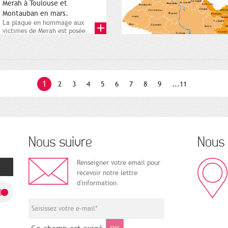
Merah à Toulouse et
Montauban en mars.
La plaque en hommage aux
victimes de Merah est posée.
Square Charles-de-Gaulle. 25...
1
2
3
4
5
6
7
8
9
...11
Nous suivre
Nous 
Renseigner votre email pour
recevoir notre lettre
d'information.