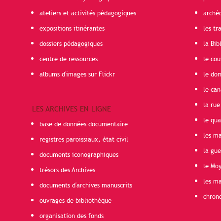
ateliers et activités pédagogiques
arché
expositions itinérantes
les t
dossiers pédagogiques
la Bib
centre de ressources
le cou
albums d'images sur Flickr
le do
le can
la rue
LES ARCHIVES EN LIGNE
le qua
base de données documentaire
les ma
registres paroissiaux, état civil
la gu
documents iconographiques
le Mo
trésors des Archives
les ma
documents d'archives manuscrits
chron
ouvrages de bibliothèque
organisation des fonds