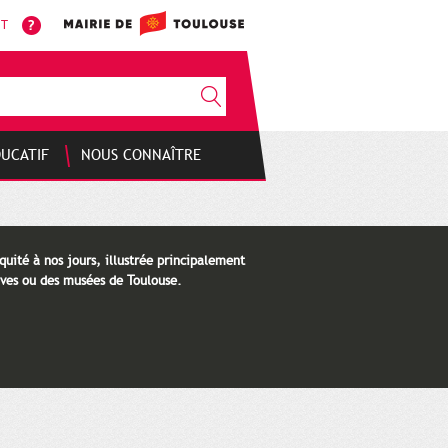
NT
DUCATIF
NOUS CONNAÎTRE
quité à nos jours, illustrée principalement
ves ou des musées de Toulouse.