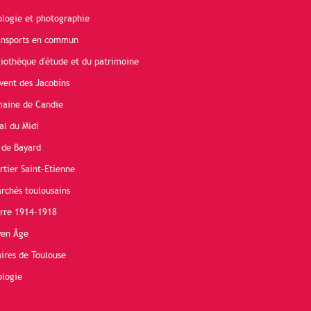
ologie et photographie
ransports en commun
liothèque d'étude et du patrimoine
vent des Jacobins
maine de Candie
al du Midi
 de Bayard
rtier Saint-Etienne
rchés toulousains
erre 1914-1918
yen Âge
ires de Toulouse
ologie