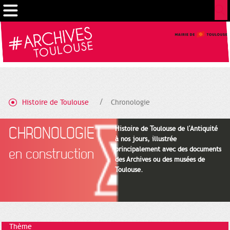
Gestion de vos préférences sur les cookies
Histoire de Toulouse
Chronologie
CHRONOLOGIE
Histoire de Toulouse de l'Antiquité
à nos jours, illustrée
principalement avec des documents
en construction
des Archives ou des musées de
Toulouse.
Thème