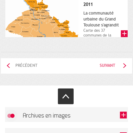
posée. Square
2011
Charles-de-Gaulle.
25...
La communauté
urbaine du Grand
Toulouse s'agrandit
Carte des 37
communes de la
communauté urbaine.
2011. Infographistes
de la Direction de...
PRÉCÉDENT
SUIVANT
Archives en images
Autoriser
FlickR (badge) est désactivé.