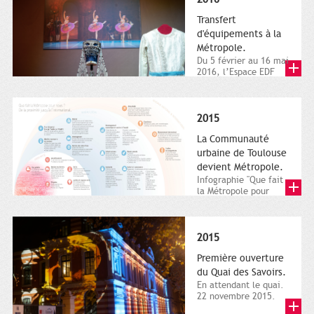
Transfert
d'équipements à la
Métropole.
Du 5 février au 16 mai
2016, l’Espace EDF
Bazacle, le Théâtre et
l’Orchestre national...
2015
La Communauté
urbaine de Toulouse
devient Métropole.
Infographie "Que fait
la Métropole pour
nous ? De la proximité
jusqu'à...
2015
Première ouverture
du Quai des Savoirs.
En attendant le quai.
22 novembre 2015.
Les samedi et