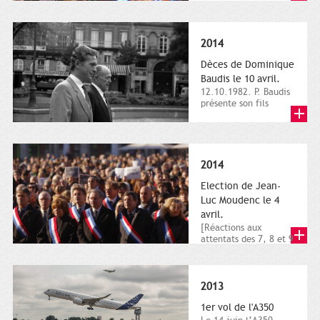
dimanche 21 et 22
novembre,...
2014
Dèces de Dominique
Baudis le 10 avril.
12.10.1982. P. Baudis
présente son fils
Dominique comme
successeur. Place de
Toulouse,...
2014
Election de Jean-
Luc Moudenc le 4
avril.
[Réactions aux
attentats des 7, 8 et 9
janvier 2015]. Place
du Capitole. 8
janvier...
2013
1er vol de l'A350