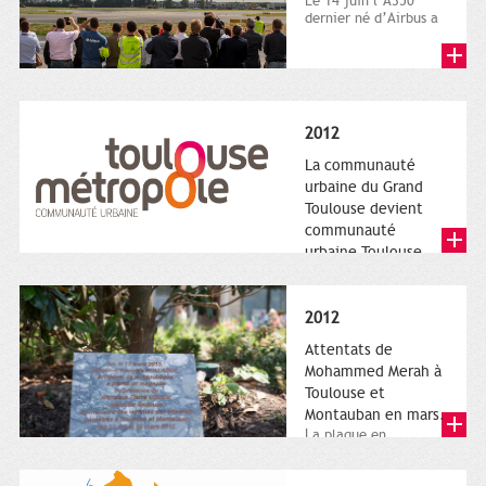
Le 14 juin l’A350
dernier né d’Airbus a
quitté le sol. Patrice
Nin, Photographie...
2012
La communauté
urbaine du Grand
Toulouse devient
communauté
urbaine Toulouse
Le nouveau logotype
de Toulouse
Métropole,
2012
représentant l'anneau
de Moëbius.
Attentats de
Mohammed Merah à
Toulouse et
Montauban en mars.
La plaque en
hommage aux
victimes de Merah est