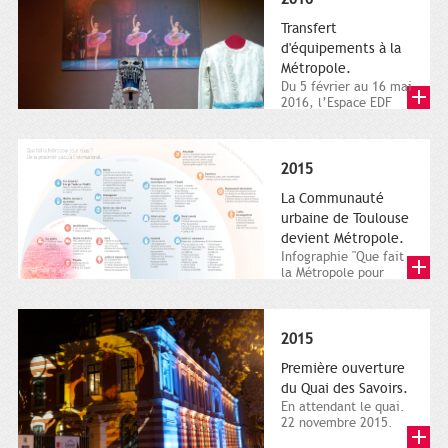
Transfert
d'équipements à la
Métropole.
Du 5 février au 16 mai
2016, l’Espace EDF
Bazacle, le Théâtre et
l’Orchestre national...
2015
La Communauté
urbaine de Toulouse
devient Métropole.
Infographie "Que fait
la Métropole pour
nous ? De la proximité
jusqu'à...
2015
Première ouverture
du Quai des Savoirs.
En attendant le quai.
22 novembre 2015.
Les samedi et