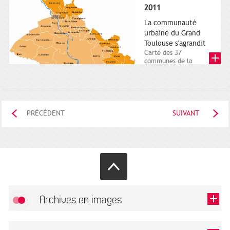
posée. Square
2011
Charles-de-Gaulle.
25...
La communauté
urbaine du Grand
Toulouse s'agrandit
Carte des 37
communes de la
communauté urbaine.
2011. Infographistes
de la Direction de...
PRÉCÉDENT
SUIVANT
Archives en images
Autoriser
FlickR (badge) est désactivé.