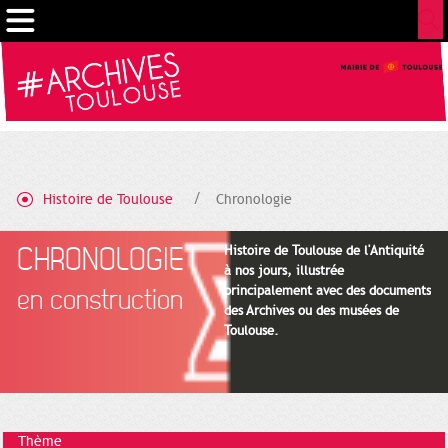
Gestion de vos préférences sur les cookies
Histoire de Toulouse
Chronologie
CHRONOLOGIE
Histoire de Toulouse de l'Antiquité
à nos jours, illustrée
principalement avec des documents
en construction
des Archives ou des musées de
Toulouse.
Thème