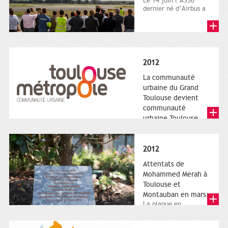
Le 14 juin l’A350
dernier né d’Airbus a
quitté le sol. Patrice
Nin, Photographie...
2012
La communauté
urbaine du Grand
Toulouse devient
communauté
urbaine Toulouse
Le nouveau logotype
de Toulouse
Métropole,
2012
représentant l'anneau
de Moëbius.
Attentats de
Mohammed Merah à
Toulouse et
Montauban en mars.
La plaque en
hommage aux
victimes de Merah est