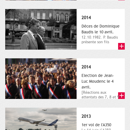
dimanche 21 et 22
novembre,...
2014
Dèces de Dominique
Baudis le 10 avril.
12.10.1982. P. Baudis
présente son fils
Dominique comme
successeur. Place de
Toulouse,...
2014
Election de Jean-
Luc Moudenc le 4
avril.
[Réactions aux
attentats des 7, 8 et 9
janvier 2015]. Place
du Capitole. 8
janvier...
2013
1er vol de l'A350