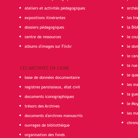
ateliers et activités pédagogiques
arché
expositions itinérantes
les t
dossiers pédagogiques
la Bib
centre de ressources
le cou
albums d'images sur Flickr
le do
le can
la rue
LES ARCHIVES EN LIGNE
le qua
base de données documentaire
les ma
registres paroissiaux, état civil
la gu
documents iconographiques
le Mo
trésors des Archives
les ma
documents d'archives manuscrits
chron
ouvrages de bibliothèque
organisation des fonds