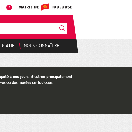
NT
DUCATIF
NOUS CONNAÎTRE
quité à nos jours, illustrée principalement
ves ou des musées de Toulouse.