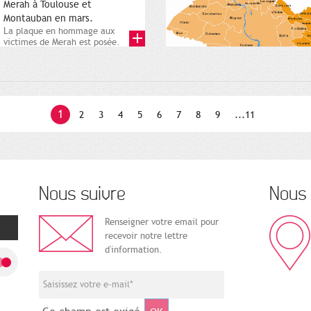
Merah à Toulouse et
Montauban en mars.
La plaque en hommage aux
victimes de Merah est posée.
Square Charles-de-Gaulle. 25...
1
2
3
4
5
6
7
8
9
...11
Nous suivre
Nous 
Renseigner votre email pour
recevoir notre lettre
d'information.