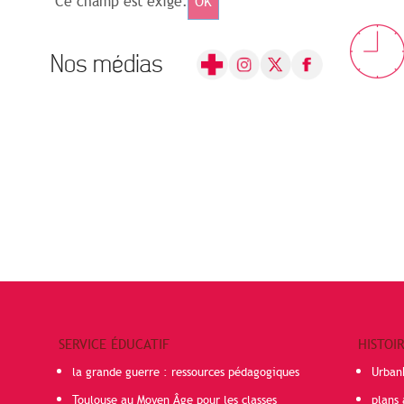
Ce champ est exigé.
OK
Nos médias
SERVICE ÉDUCATIF
HISTOI
la grande guerre : ressources pédagogiques
Urban
Toulouse au Moyen Âge pour les classes
plans 