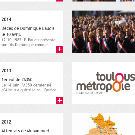
2014
Dèces de Dominique Baudis
le 10 avril.
12.10.1982. P. Baudis présente
son fils Dominique comme
successeur. Place de
Toulouse,...
2013
1er vol de l'A350
Le 14 juin l’A350 dernier né
d’Airbus a quitté le sol. Patrice
Nin, Photographie...
2012
Attentats de Mohammed