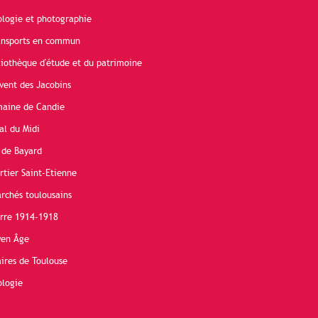
ologie et photographie
ransports en commun
liothèque d'étude et du patrimoine
vent des Jacobins
maine de Candie
al du Midi
 de Bayard
rtier Saint-Etienne
rchés toulousains
erre 1914-1918
yen Âge
ires de Toulouse
ologie