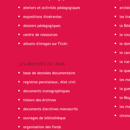
ateliers et activités pédagogiques
arché
expositions itinérantes
les t
dossiers pédagogiques
la Bib
centre de ressources
le cou
albums d'images sur Flickr
le do
le can
la rue
LES ARCHIVES EN LIGNE
le qua
base de données documentaire
les ma
registres paroissiaux, état civil
la gu
documents iconographiques
le Mo
trésors des Archives
les ma
documents d'archives manuscrits
chron
ouvrages de bibliothèque
organisation des fonds