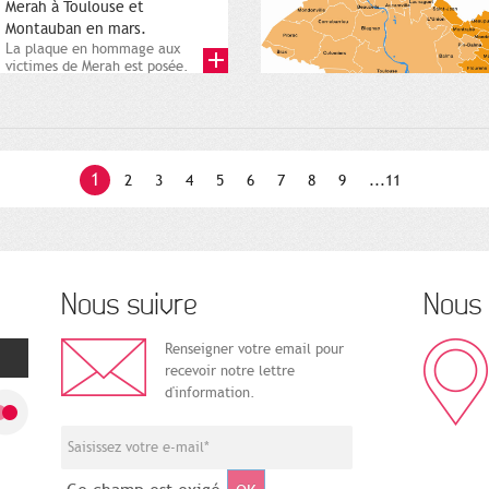
Merah à Toulouse et
Montauban en mars.
La plaque en hommage aux
victimes de Merah est posée.
Square Charles-de-Gaulle. 25...
1
2
3
4
5
6
7
8
9
...11
Nous suivre
Nous 
Renseigner votre email pour
recevoir notre lettre
d'information.