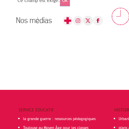
Ce champ est exigé.
OK
Nos médias
SERVICE ÉDUCATIF
HISTOI
la grande guerre : ressources pédagogiques
Urban
Toulouse au Moyen Âge pour les classes
plans 