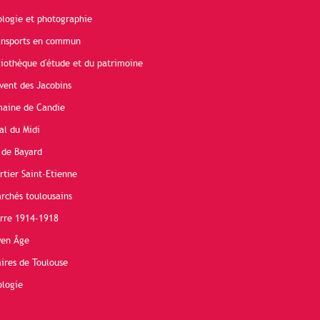
ologie et photographie
ransports en commun
liothèque d'étude et du patrimoine
vent des Jacobins
maine de Candie
al du Midi
 de Bayard
rtier Saint-Etienne
rchés toulousains
erre 1914-1918
yen Âge
ires de Toulouse
ologie