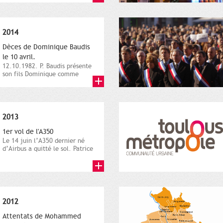
2014
Dèces de Dominique Baudis
le 10 avril.
12.10.1982. P. Baudis présente
son fils Dominique comme
successeur. Place de
Toulouse,...
2013
1er vol de l'A350
Le 14 juin l’A350 dernier né
d’Airbus a quitté le sol. Patrice
Nin, Photographie...
2012
Attentats de Mohammed