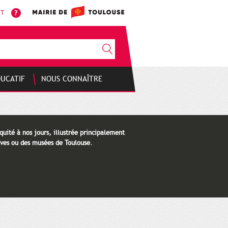
NT
DUCATIF
NOUS CONNAÎTRE
quité à nos jours, illustrée principalement
ves ou des musées de Toulouse.