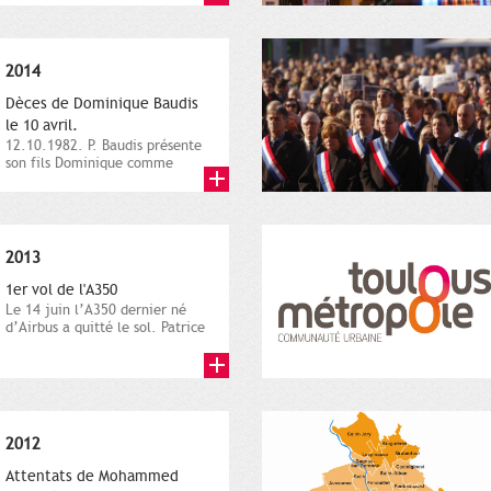
2014
Dèces de Dominique Baudis
le 10 avril.
12.10.1982. P. Baudis présente
son fils Dominique comme
successeur. Place de
Toulouse,...
2013
1er vol de l'A350
Le 14 juin l’A350 dernier né
d’Airbus a quitté le sol. Patrice
Nin, Photographie...
2012
Attentats de Mohammed