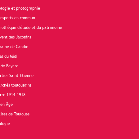
ologie et photographie
ransports en commun
liothèque d'étude et du patrimoine
vent des Jacobins
maine de Candie
al du Midi
 de Bayard
rtier Saint-Etienne
rchés toulousains
erre 1914-1918
yen Âge
ires de Toulouse
ologie