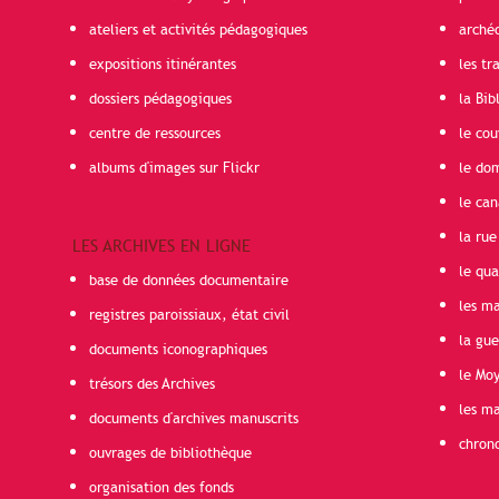
ateliers et activités pédagogiques
arché
expositions itinérantes
les t
dossiers pédagogiques
la Bib
centre de ressources
le cou
albums d'images sur Flickr
le do
le can
la rue
LES ARCHIVES EN LIGNE
le qua
base de données documentaire
les ma
registres paroissiaux, état civil
la gu
documents iconographiques
le Mo
trésors des Archives
les ma
documents d'archives manuscrits
chron
ouvrages de bibliothèque
organisation des fonds