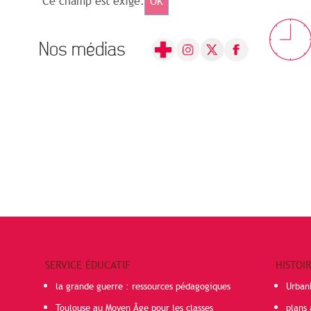
Ce champ est exigé.
OK
Nos médias
SERVICE ÉDUCATIF
HISTOI
la grande guerre : ressources pédagogiques
Urban
Toulouse au Moyen Âge pour les classes
plans 