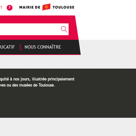
NT
DUCATIF
NOUS CONNAÎTRE
quité à nos jours, illustrée principalement
ves ou des musées de Toulouse.