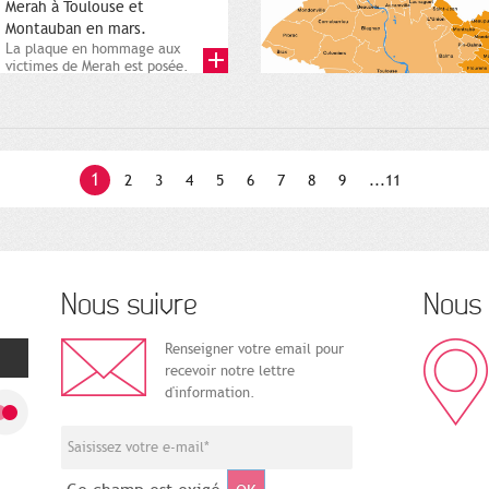
Merah à Toulouse et
Montauban en mars.
La plaque en hommage aux
victimes de Merah est posée.
Square Charles-de-Gaulle. 25...
1
2
3
4
5
6
7
8
9
...11
Nous suivre
Nous 
Renseigner votre email pour
recevoir notre lettre
d'information.