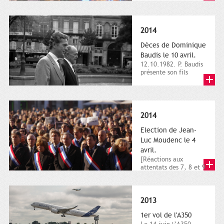
dimanche 21 et 22
novembre,...
2014
Dèces de Dominique
Baudis le 10 avril.
12.10.1982. P. Baudis
présente son fils
Dominique comme
successeur. Place de
Toulouse,...
2014
Election de Jean-
Luc Moudenc le 4
avril.
[Réactions aux
attentats des 7, 8 et 9
janvier 2015]. Place
du Capitole. 8
janvier...
2013
1er vol de l'A350