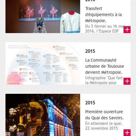
Transfert
d'équipements à la
Métropole.
Du 5 février au 16 mai
2016, l’Espace EDF
Bazacle, le Théâtre et
l’Orchestre national...
2015
La Communauté
urbaine de Toulouse
devient Métropole.
Infographie "Que fait
la Métropole pour
nous ? De la proximité
jusqu'à...
2015
Première ouverture
du Quai des Savoirs.
En attendant le quai.
22 novembre 2015.
Les samedi et