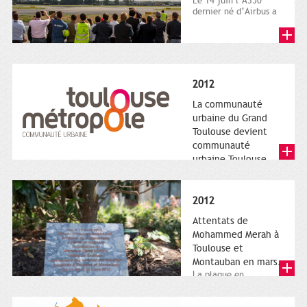
Le 14 juin l’A350
dernier né d’Airbus a
quitté le sol. Patrice
Nin, Photographie...
2012
La communauté
urbaine du Grand
Toulouse devient
communauté
urbaine Toulouse
Le nouveau logotype
de Toulouse
Métropole,
2012
représentant l'anneau
de Moëbius.
Attentats de
Mohammed Merah à
Toulouse et
Montauban en mars.
La plaque en
hommage aux
victimes de Merah est