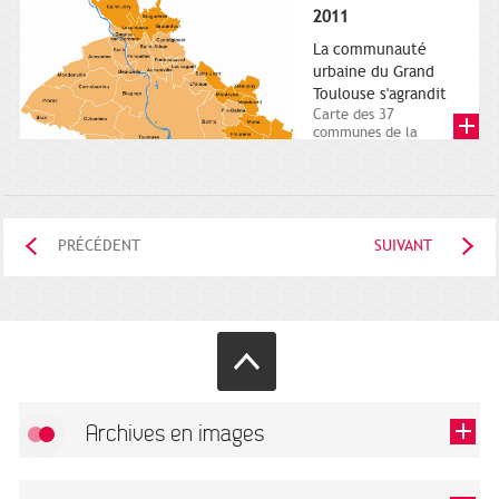
posée. Square
2011
Charles-de-Gaulle.
25...
La communauté
urbaine du Grand
Toulouse s'agrandit
Carte des 37
communes de la
communauté urbaine.
2011. Infographistes
de la Direction de...
PRÉCÉDENT
SUIVANT
Archives en images
Autoriser
FlickR (badge) est désactivé.