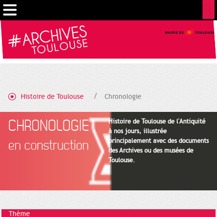
Gestion de vos préférences sur les cookies
Histoire de Toulouse
Chronologie
CHRONOLOGIE
Histoire de Toulouse de l'Antiquité
à nos jours, illustrée
principalement avec des documents
en construction
des Archives ou des musées de
Toulouse.
Thème