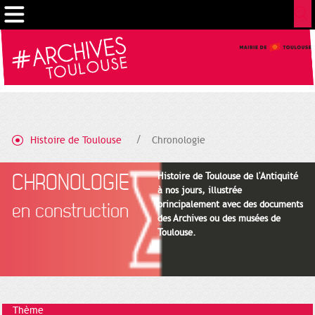
Gestion de vos préférences sur les cookies
Histoire de Toulouse
Chronologie
CHRONOLOGIE
Histoire de Toulouse de l'Antiquité
à nos jours, illustrée
principalement avec des documents
en construction
des Archives ou des musées de
Toulouse.
Thème