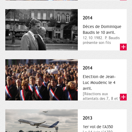
dimanche 21 et 22
novembre,...
2014
Dèces de Dominique
Baudis le 10 avril.
12.10.1982. P. Baudis
présente son fils
Dominique comme
successeur. Place de
Toulouse,...
2014
Election de Jean-
Luc Moudenc le 4
avril.
[Réactions aux
attentats des 7, 8 et 9
janvier 2015]. Place
du Capitole. 8
janvier...
2013
1er vol de l'A350