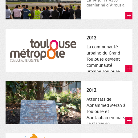
Le 14 juin l’A350
dernier né d’Airbus a
quitté le sol. Patrice
Nin, Photographie...
2012
La communauté
urbaine du Grand
Toulouse devient
communauté
urbaine Toulouse
Le nouveau logotype
de Toulouse
Métropole,
2012
représentant l'anneau
de Moëbius.
Attentats de
Mohammed Merah à
Toulouse et
Montauban en mars.
La plaque en
hommage aux
victimes de Merah est