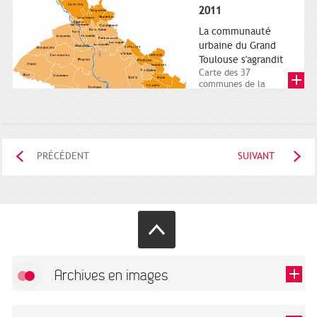
posée. Square
2011
Charles-de-Gaulle.
25...
La communauté
urbaine du Grand
Toulouse s'agrandit
Carte des 37
communes de la
communauté urbaine.
2011. Infographistes
de la Direction de...
PRÉCÉDENT
SUIVANT
Archives en images
Autoriser
FlickR (badge) est désactivé.