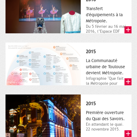
Transfert
d'équipements à la
Métropole.
Du 5 février au 16 mai
2016, l’Espace EDF
Bazacle, le Théâtre et
l’Orchestre national...
2015
La Communauté
urbaine de Toulouse
devient Métropole.
Infographie "Que fait
la Métropole pour
nous ? De la proximité
jusqu'à...
2015
Première ouverture
du Quai des Savoirs.
En attendant le quai.
22 novembre 2015.
Les samedi et