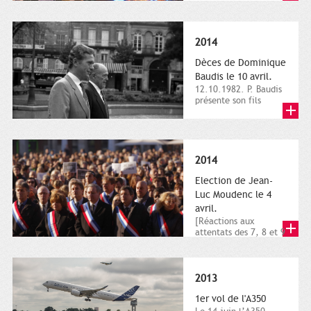
dimanche 21 et 22
novembre,...
2014
Dèces de Dominique
Baudis le 10 avril.
12.10.1982. P. Baudis
présente son fils
Dominique comme
successeur. Place de
Toulouse,...
2014
Election de Jean-
Luc Moudenc le 4
avril.
[Réactions aux
attentats des 7, 8 et 9
janvier 2015]. Place
du Capitole. 8
janvier...
2013
1er vol de l'A350