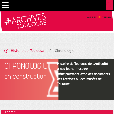
Gestion de vos préférences sur les cookies
Histoire de Toulouse
Chronologie
CHRONOLOGIE
Histoire de Toulouse de l'Antiquité
à nos jours, illustrée
principalement avec des documents
en construction
des Archives ou des musées de
Toulouse.
Thème