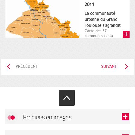
posée. Square
2011
Charles-de-Gaulle.
25...
La communauté
urbaine du Grand
Toulouse s'agrandit
Carte des 37
communes de la
communauté urbaine.
2011. Infographistes
de la Direction de...
PRÉCÉDENT
SUIVANT
Archives en images
Autoriser
FlickR (badge) est désactivé.