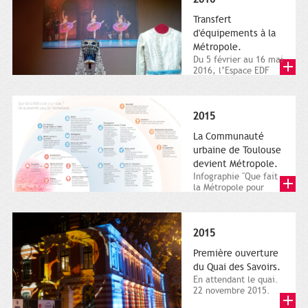
Transfert
d'équipements à la
Métropole.
Du 5 février au 16 mai
2016, l’Espace EDF
Bazacle, le Théâtre et
l’Orchestre national...
2015
La Communauté
urbaine de Toulouse
devient Métropole.
Infographie "Que fait
la Métropole pour
nous ? De la proximité
jusqu'à...
2015
Première ouverture
du Quai des Savoirs.
En attendant le quai.
22 novembre 2015.
Les samedi et