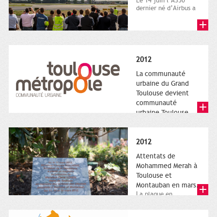
Le 14 juin l’A350
dernier né d’Airbus a
quitté le sol. Patrice
Nin, Photographie...
2012
La communauté
urbaine du Grand
Toulouse devient
communauté
urbaine Toulouse
Le nouveau logotype
de Toulouse
Métropole,
2012
représentant l'anneau
de Moëbius.
Attentats de
Mohammed Merah à
Toulouse et
Montauban en mars.
La plaque en
hommage aux
victimes de Merah est