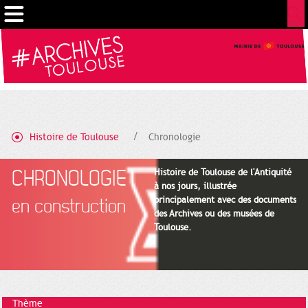
Gestion de vos préférences sur les cookies
Histoire de Toulouse
Chronologie
CHRONOLOGIE
Histoire de Toulouse de l'Antiquité
à nos jours, illustrée
principalement avec des documents
en construction
des Archives ou des musées de
Toulouse.
Thème