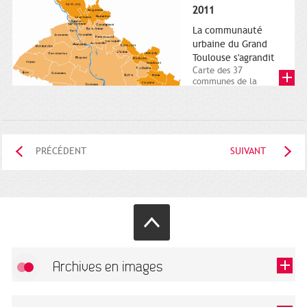
posée. Square
2011
Charles-de-Gaulle.
25...
La communauté
urbaine du Grand
Toulouse s'agrandit
Carte des 37
communes de la
communauté urbaine.
2011. Infographistes
de la Direction de...
PRÉCÉDENT
SUIVANT
Archives en images
Autoriser
FlickR (badge) est désactivé.