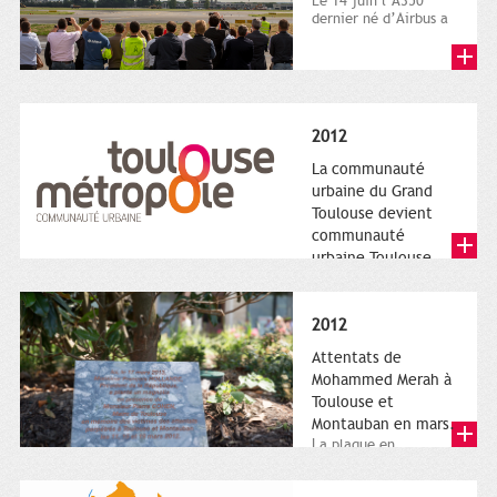
Le 14 juin l’A350
dernier né d’Airbus a
quitté le sol. Patrice
Nin, Photographie...
2012
La communauté
urbaine du Grand
Toulouse devient
communauté
urbaine Toulouse
Le nouveau logotype
de Toulouse
Métropole,
2012
représentant l'anneau
de Moëbius.
Attentats de
Mohammed Merah à
Toulouse et
Montauban en mars.
La plaque en
hommage aux
victimes de Merah est