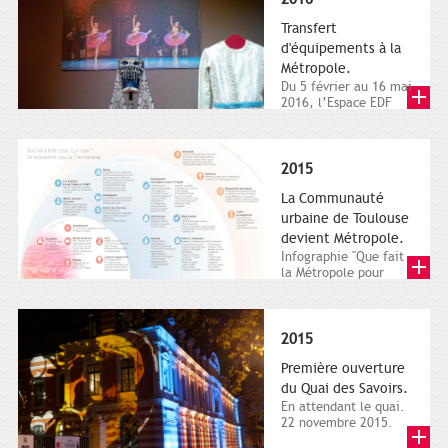
Transfert
d'équipements à la
Métropole.
Du 5 février au 16 mai
2016, l’Espace EDF
Bazacle, le Théâtre et
l’Orchestre national...
2015
La Communauté
urbaine de Toulouse
devient Métropole.
Infographie "Que fait
la Métropole pour
nous ? De la proximité
jusqu'à...
2015
Première ouverture
du Quai des Savoirs.
En attendant le quai.
22 novembre 2015.
Les samedi et