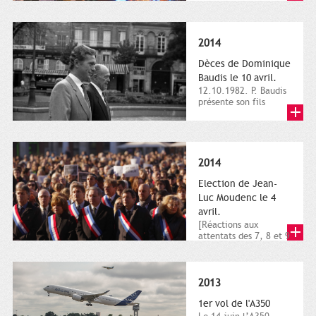
dimanche 21 et 22
novembre,...
2014
Dèces de Dominique
Baudis le 10 avril.
12.10.1982. P. Baudis
présente son fils
Dominique comme
successeur. Place de
Toulouse,...
2014
Election de Jean-
Luc Moudenc le 4
avril.
[Réactions aux
attentats des 7, 8 et 9
janvier 2015]. Place
du Capitole. 8
janvier...
2013
1er vol de l'A350