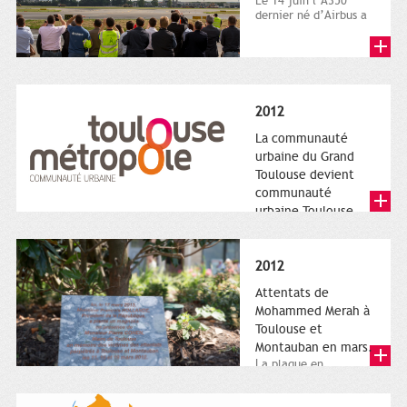
Le 14 juin l’A350
dernier né d’Airbus a
quitté le sol. Patrice
Nin, Photographie...
2012
La communauté
urbaine du Grand
Toulouse devient
communauté
urbaine Toulouse
Le nouveau logotype
de Toulouse
Métropole,
2012
représentant l'anneau
de Moëbius.
Attentats de
Mohammed Merah à
Toulouse et
Montauban en mars.
La plaque en
hommage aux
victimes de Merah est