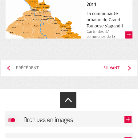
posée. Square
2011
Charles-de-Gaulle.
25...
La communauté
urbaine du Grand
Toulouse s'agrandit
Carte des 37
communes de la
communauté urbaine.
2011. Infographistes
de la Direction de...
PRÉCÉDENT
SUIVANT
Archives en images
Autoriser
FlickR (badge) est désactivé.