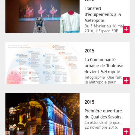
Transfert
d'équipements à la
Métropole.
Du 5 février au 16 mai
2016, l’Espace EDF
Bazacle, le Théâtre et
l’Orchestre national...
2015
La Communauté
urbaine de Toulouse
devient Métropole.
Infographie "Que fait
la Métropole pour
nous ? De la proximité
jusqu'à...
2015
Première ouverture
du Quai des Savoirs.
En attendant le quai.
22 novembre 2015.
Les samedi et