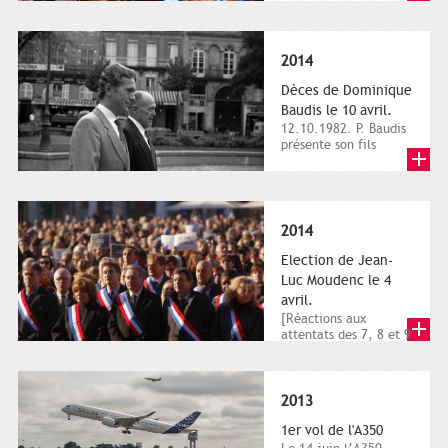
dimanche 21 et 22
novembre,...
2014
Dèces de Dominique
Baudis le 10 avril.
12.10.1982. P. Baudis
présente son fils
Dominique comme
successeur. Place de
Toulouse,...
2014
Election de Jean-
Luc Moudenc le 4
avril.
[Réactions aux
attentats des 7, 8 et 9
janvier 2015]. Place
du Capitole. 8
janvier...
2013
1er vol de l'A350