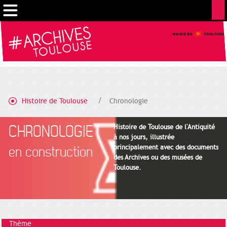
Gestion de vos préférences sur les cookies
Histoire de Toulouse
Chronologie
CHRONOLOGIE
Histoire de Toulouse de l'Antiquité
à nos jours, illustrée
principalement avec des documents
en construction
des Archives ou des musées de
Toulouse.
Thème