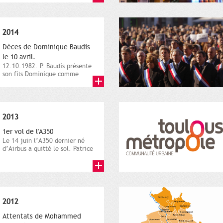
2014
Dèces de Dominique Baudis
le 10 avril.
12.10.1982. P. Baudis présente
son fils Dominique comme
successeur. Place de
Toulouse,...
2013
1er vol de l'A350
Le 14 juin l’A350 dernier né
d’Airbus a quitté le sol. Patrice
Nin, Photographie...
2012
Attentats de Mohammed