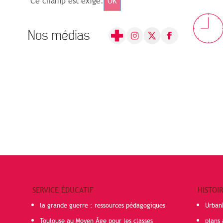
Ce champ est exigé.
OK
Nos médias
SERVICE ÉDUCATIF
HISTOI
la grande guerre : ressources pédagogiques
Urban
Toulouse au Moyen Âge pour les classes
plans 