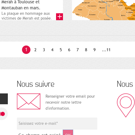
Merah à Toulouse et
Montauban en mars.
La plaque en hommage aux
victimes de Merah est posée.
Square Charles-de-Gaulle. 25...
1
2
3
4
5
6
7
8
9
...11
Nous suivre
Nous 
Renseigner votre email pour
recevoir notre lettre
d'information.