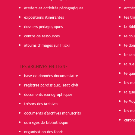
ateliers et activités pédagogiques
arché
expositions itinérantes
les t
dossiers pédagogiques
la Bib
centre de ressources
le cou
albums d'images sur Flickr
le do
le can
la rue
LES ARCHIVES EN LIGNE
le qua
base de données documentaire
les ma
registres paroissiaux, état civil
la gu
documents iconographiques
le Mo
trésors des Archives
les ma
documents d'archives manuscrits
chron
ouvrages de bibliothèque
organisation des fonds