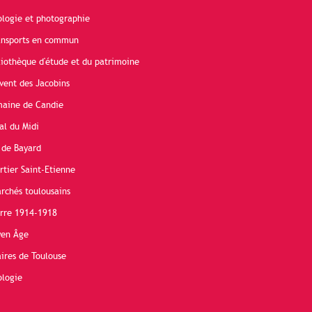
ologie et photographie
ransports en commun
liothèque d'étude et du patrimoine
vent des Jacobins
maine de Candie
al du Midi
 de Bayard
rtier Saint-Etienne
rchés toulousains
erre 1914-1918
yen Âge
ires de Toulouse
ologie