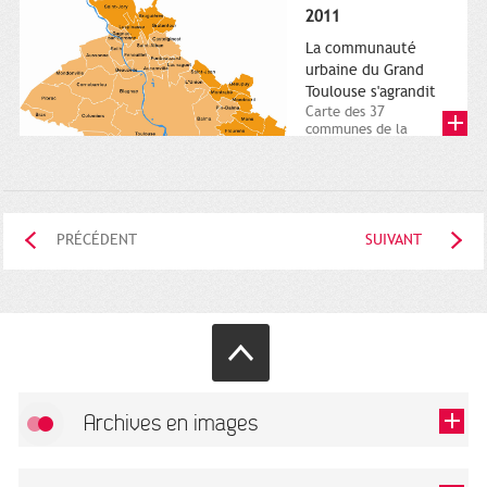
posée. Square
2011
Charles-de-Gaulle.
25...
La communauté
urbaine du Grand
Toulouse s'agrandit
Carte des 37
communes de la
communauté urbaine.
2011. Infographistes
de la Direction de...
PRÉCÉDENT
SUIVANT
Archives en images
Autoriser
FlickR (badge) est désactivé.