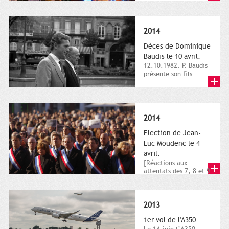
dimanche 21 et 22
novembre,...
2014
Dèces de Dominique
Baudis le 10 avril.
12.10.1982. P. Baudis
présente son fils
Dominique comme
successeur. Place de
Toulouse,...
2014
Election de Jean-
Luc Moudenc le 4
avril.
[Réactions aux
attentats des 7, 8 et 9
janvier 2015]. Place
du Capitole. 8
janvier...
2013
1er vol de l'A350