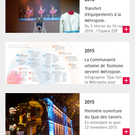
Transfert
d'équipements à la
Métropole.
Du 5 février au 16 mai
2016, l’Espace EDF
Bazacle, le Théâtre et
l’Orchestre national...
2015
La Communauté
urbaine de Toulouse
devient Métropole.
Infographie "Que fait
la Métropole pour
nous ? De la proximité
jusqu'à...
2015
Première ouverture
du Quai des Savoirs.
En attendant le quai.
22 novembre 2015.
Les samedi et