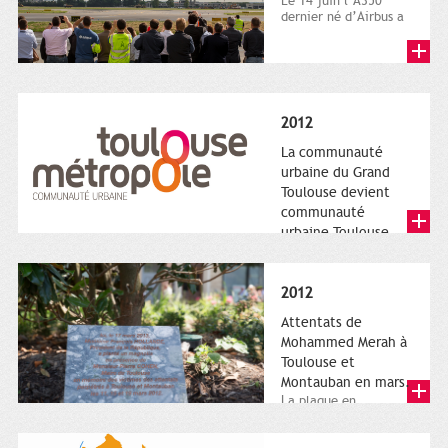
Le 14 juin l’A350
dernier né d’Airbus a
quitté le sol. Patrice
Nin, Photographie...
2012
La communauté
urbaine du Grand
Toulouse devient
communauté
urbaine Toulouse
Le nouveau logotype
de Toulouse
Métropole,
2012
représentant l'anneau
de Moëbius.
Attentats de
Mohammed Merah à
Toulouse et
Montauban en mars.
La plaque en
hommage aux
victimes de Merah est