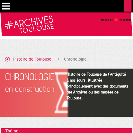
Gestion de vos préférences sur les cookies
Histoire de Toulouse
Chronologie
CHRONOLOGIE
Histoire de Toulouse de l'Antiquité
à nos jours, illustrée
principalement avec des documents
en construction
des Archives ou des musées de
Toulouse.
Thème