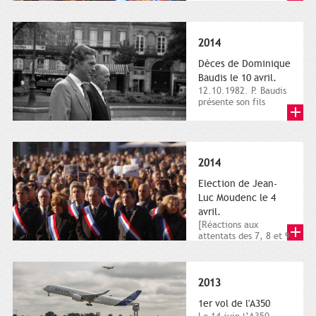
dimanche 21 et 22
novembre,...
2014
Dèces de Dominique
Baudis le 10 avril.
12.10.1982. P. Baudis
présente son fils
Dominique comme
successeur. Place de
Toulouse,...
2014
Election de Jean-
Luc Moudenc le 4
avril.
[Réactions aux
attentats des 7, 8 et 9
janvier 2015]. Place
du Capitole. 8
janvier...
2013
1er vol de l'A350