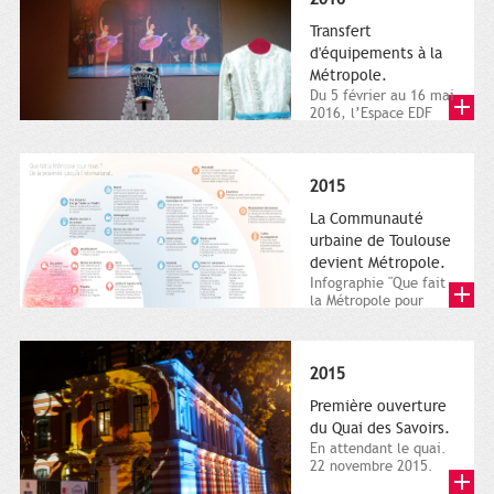
Transfert
d'équipements à la
Métropole.
Du 5 février au 16 mai
2016, l’Espace EDF
Bazacle, le Théâtre et
l’Orchestre national...
2015
La Communauté
urbaine de Toulouse
devient Métropole.
Infographie "Que fait
la Métropole pour
nous ? De la proximité
jusqu'à...
2015
Première ouverture
du Quai des Savoirs.
En attendant le quai.
22 novembre 2015.
Les samedi et