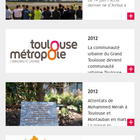
Le 14 juin l’A350
dernier né d’Airbus a
quitté le sol. Patrice
Nin, Photographie...
2012
La communauté
urbaine du Grand
Toulouse devient
communauté
urbaine Toulouse
Le nouveau logotype
de Toulouse
Métropole,
2012
représentant l'anneau
de Moëbius.
Attentats de
Mohammed Merah à
Toulouse et
Montauban en mars.
La plaque en
hommage aux
victimes de Merah est