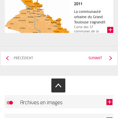
posée. Square
2011
Charles-de-Gaulle.
25...
La communauté
urbaine du Grand
Toulouse s'agrandit
Carte des 37
communes de la
communauté urbaine.
2011. Infographistes
de la Direction de...
PRÉCÉDENT
SUIVANT
Archives en images
Autoriser
FlickR (badge) est désactivé.