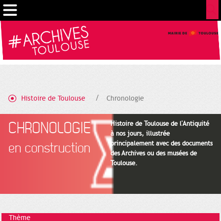
Gestion de vos préférences sur les cookies
Histoire de Toulouse
Chronologie
CHRONOLOGIE
Histoire de Toulouse de l'Antiquité
à nos jours, illustrée
principalement avec des documents
en construction
des Archives ou des musées de
Toulouse.
Thème