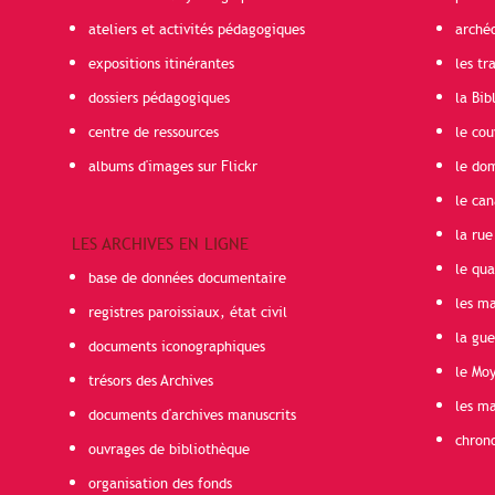
ateliers et activités pédagogiques
arché
expositions itinérantes
les t
dossiers pédagogiques
la Bib
centre de ressources
le cou
albums d'images sur Flickr
le do
le can
la rue
LES ARCHIVES EN LIGNE
le qua
base de données documentaire
les ma
registres paroissiaux, état civil
la gu
documents iconographiques
le Mo
trésors des Archives
les ma
documents d'archives manuscrits
chron
ouvrages de bibliothèque
organisation des fonds