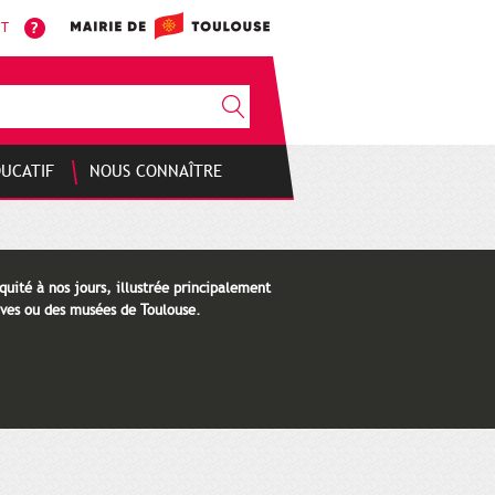
NT
DUCATIF
NOUS CONNAÎTRE
quité à nos jours, illustrée principalement
ves ou des musées de Toulouse.