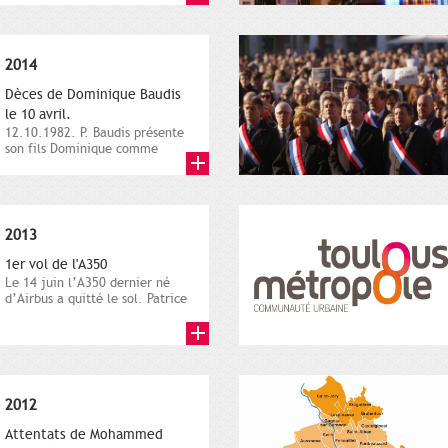
2014
Dèces de Dominique Baudis
le 10 avril.
12.10.1982. P. Baudis présente
son fils Dominique comme
successeur. Place de
Toulouse,...
2013
1er vol de l'A350
Le 14 juin l’A350 dernier né
d’Airbus a quitté le sol. Patrice
Nin, Photographie...
2012
Attentats de Mohammed