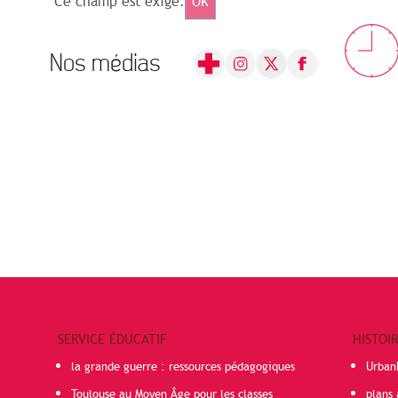
Ce champ est exigé.
OK
Nos médias
SERVICE ÉDUCATIF
HISTOI
la grande guerre : ressources pédagogiques
Urban
Toulouse au Moyen Âge pour les classes
plans 