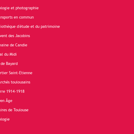
ologie et photographie
ransports en commun
liothèque d'étude et du patrimoine
vent des Jacobins
maine de Candie
al du Midi
 de Bayard
rtier Saint-Etienne
rchés toulousains
erre 1914-1918
yen Âge
ires de Toulouse
ologie