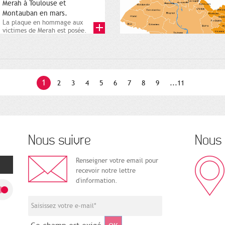
Merah à Toulouse et
Montauban en mars.
La plaque en hommage aux
victimes de Merah est posée.
Square Charles-de-Gaulle. 25...
1
2
3
4
5
6
7
8
9
...11
Nous suivre
Nous 
Renseigner votre email pour
recevoir notre lettre
d'information.