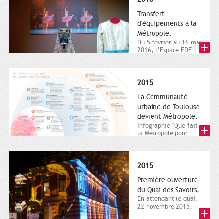
Transfert
d'équipements à la
Métropole.
Du 5 février au 16 mai
2016, l’Espace EDF
Bazacle, le Théâtre et
l’Orchestre national...
2015
La Communauté
urbaine de Toulouse
devient Métropole.
Infographie "Que fait
la Métropole pour
nous ? De la proximité
jusqu'à...
2015
Première ouverture
du Quai des Savoirs.
En attendant le quai.
22 novembre 2015.
Les samedi et