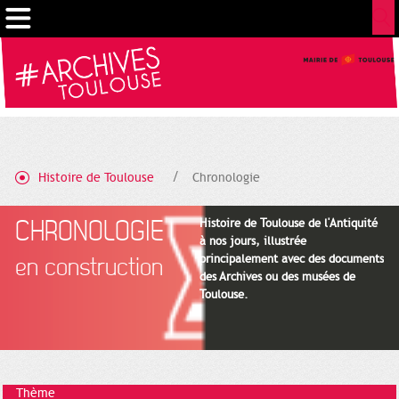
Gestion de vos préférences sur les cookies
Histoire de Toulouse
Chronologie
CHRONOLOGIE
Histoire de Toulouse de l'Antiquité
à nos jours, illustrée
principalement avec des documents
en construction
des Archives ou des musées de
Toulouse.
Thème