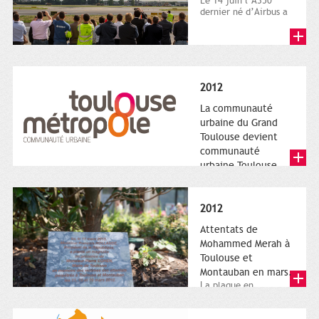
Le 14 juin l’A350
dernier né d’Airbus a
quitté le sol. Patrice
Nin, Photographie...
2012
La communauté
urbaine du Grand
Toulouse devient
communauté
urbaine Toulouse
Le nouveau logotype
de Toulouse
Métropole,
2012
représentant l'anneau
de Moëbius.
Attentats de
Mohammed Merah à
Toulouse et
Montauban en mars.
La plaque en
hommage aux
victimes de Merah est