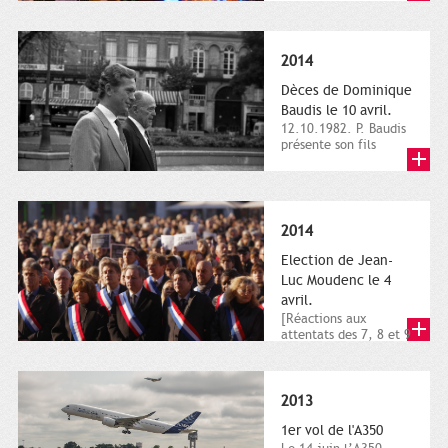
dimanche 21 et 22
novembre,...
2014
Dèces de Dominique
Baudis le 10 avril.
12.10.1982. P. Baudis
présente son fils
Dominique comme
successeur. Place de
Toulouse,...
2014
Election de Jean-
Luc Moudenc le 4
avril.
[Réactions aux
attentats des 7, 8 et 9
janvier 2015]. Place
du Capitole. 8
janvier...
2013
1er vol de l'A350