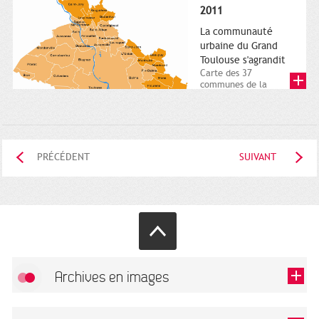
posée. Square
2011
Charles-de-Gaulle.
25...
La communauté
urbaine du Grand
Toulouse s'agrandit
Carte des 37
communes de la
communauté urbaine.
2011. Infographistes
de la Direction de...
PRÉCÉDENT
SUIVANT
Archives en images
Autoriser
FlickR (badge) est désactivé.