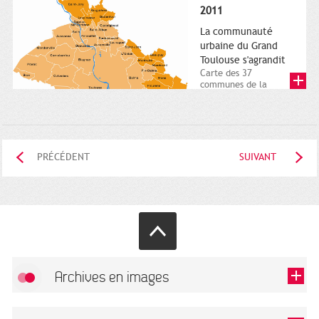
posée. Square
2011
Charles-de-Gaulle.
25...
La communauté
urbaine du Grand
Toulouse s'agrandit
Carte des 37
communes de la
communauté urbaine.
2011. Infographistes
de la Direction de...
PRÉCÉDENT
SUIVANT
Archives en images
Autoriser
FlickR (badge) est désactivé.