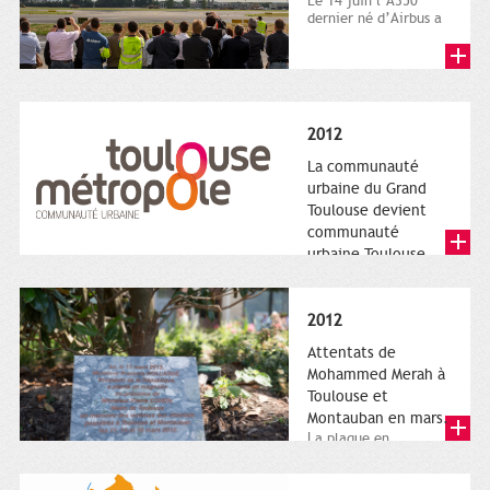
Le 14 juin l’A350
dernier né d’Airbus a
quitté le sol. Patrice
Nin, Photographie...
2012
La communauté
urbaine du Grand
Toulouse devient
communauté
urbaine Toulouse
Le nouveau logotype
de Toulouse
Métropole,
2012
représentant l'anneau
de Moëbius.
Attentats de
Mohammed Merah à
Toulouse et
Montauban en mars.
La plaque en
hommage aux
victimes de Merah est