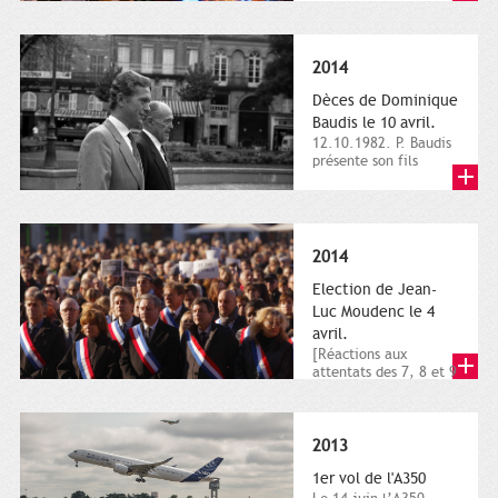
dimanche 21 et 22
novembre,...
2014
Dèces de Dominique
Baudis le 10 avril.
12.10.1982. P. Baudis
présente son fils
Dominique comme
successeur. Place de
Toulouse,...
2014
Election de Jean-
Luc Moudenc le 4
avril.
[Réactions aux
attentats des 7, 8 et 9
janvier 2015]. Place
du Capitole. 8
janvier...
2013
1er vol de l'A350