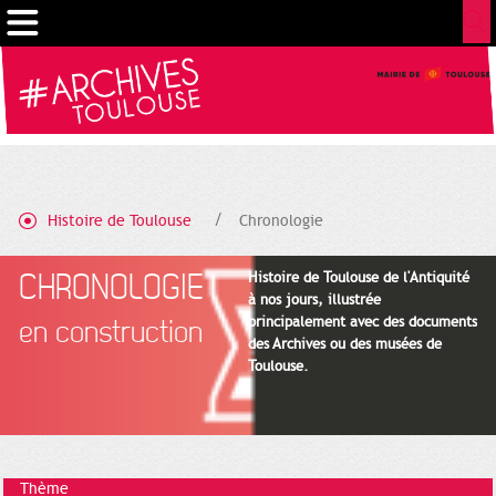
Gestion de vos préférences sur les cookies
Histoire de Toulouse
Chronologie
CHRONOLOGIE
Histoire de Toulouse de l'Antiquité
à nos jours, illustrée
principalement avec des documents
en construction
des Archives ou des musées de
Toulouse.
Thème