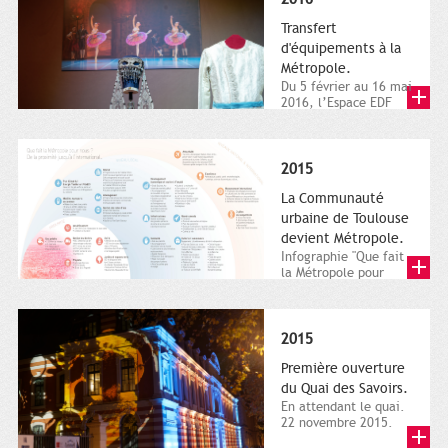
Transfert
d'équipements à la
Métropole.
Du 5 février au 16 mai
2016, l’Espace EDF
Bazacle, le Théâtre et
l’Orchestre national...
2015
La Communauté
urbaine de Toulouse
devient Métropole.
Infographie "Que fait
la Métropole pour
nous ? De la proximité
jusqu'à...
2015
Première ouverture
du Quai des Savoirs.
En attendant le quai.
22 novembre 2015.
Les samedi et