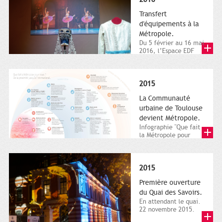
Transfert
d'équipements à la
Métropole.
Du 5 février au 16 mai
2016, l’Espace EDF
Bazacle, le Théâtre et
l’Orchestre national...
2015
La Communauté
urbaine de Toulouse
devient Métropole.
Infographie "Que fait
la Métropole pour
nous ? De la proximité
jusqu'à...
2015
Première ouverture
du Quai des Savoirs.
En attendant le quai.
22 novembre 2015.
Les samedi et