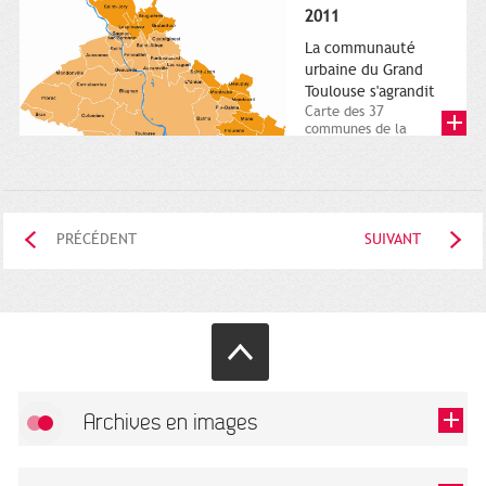
posée. Square
2011
Charles-de-Gaulle.
25...
La communauté
urbaine du Grand
Toulouse s'agrandit
Carte des 37
communes de la
communauté urbaine.
2011. Infographistes
de la Direction de...
PRÉCÉDENT
SUIVANT
Archives en images
Autoriser
FlickR (badge) est désactivé.