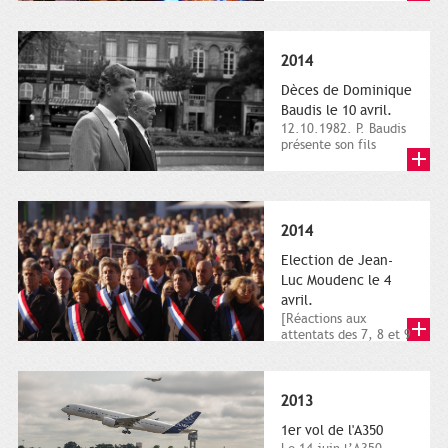
dimanche 21 et 22
novembre,...
2014
Dèces de Dominique
Baudis le 10 avril.
12.10.1982. P. Baudis
présente son fils
Dominique comme
successeur. Place de
Toulouse,...
2014
Election de Jean-
Luc Moudenc le 4
avril.
[Réactions aux
attentats des 7, 8 et 9
janvier 2015]. Place
du Capitole. 8
janvier...
2013
1er vol de l'A350