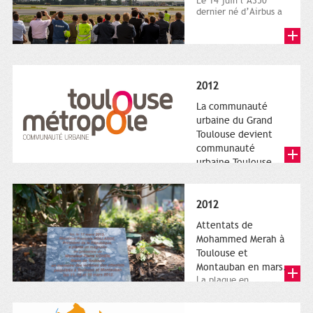
Le 14 juin l’A350
dernier né d’Airbus a
quitté le sol. Patrice
Nin, Photographie...
2012
La communauté
urbaine du Grand
Toulouse devient
communauté
urbaine Toulouse
Le nouveau logotype
de Toulouse
Métropole,
2012
représentant l'anneau
de Moëbius.
Attentats de
Mohammed Merah à
Toulouse et
Montauban en mars.
La plaque en
hommage aux
victimes de Merah est