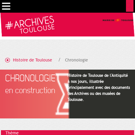
Gestion de vos préférences sur les cookies
Histoire de Toulouse
Chronologie
CHRONOLOGIE
Histoire de Toulouse de l'Antiquité
à nos jours, illustrée
principalement avec des documents
en construction
des Archives ou des musées de
Toulouse.
Thème