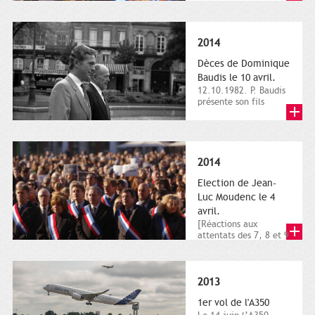
dimanche 21 et 22
novembre,...
2014
Dèces de Dominique
Baudis le 10 avril.
12.10.1982. P. Baudis
présente son fils
Dominique comme
successeur. Place de
Toulouse,...
2014
Election de Jean-
Luc Moudenc le 4
avril.
[Réactions aux
attentats des 7, 8 et 9
janvier 2015]. Place
du Capitole. 8
janvier...
2013
1er vol de l'A350