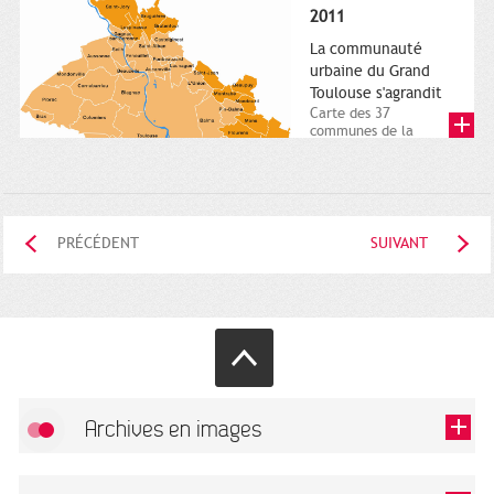
posée. Square
2011
Charles-de-Gaulle.
25...
La communauté
urbaine du Grand
Toulouse s'agrandit
Carte des 37
communes de la
communauté urbaine.
2011. Infographistes
de la Direction de...
PRÉCÉDENT
SUIVANT
Archives en images
Autoriser
FlickR (badge) est désactivé.