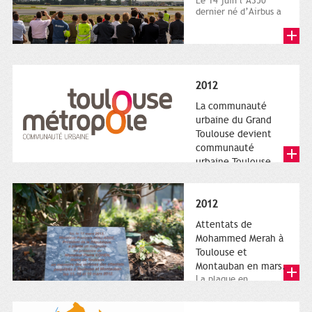
Le 14 juin l’A350
dernier né d’Airbus a
quitté le sol. Patrice
Nin, Photographie...
2012
La communauté
urbaine du Grand
Toulouse devient
communauté
urbaine Toulouse
Le nouveau logotype
de Toulouse
Métropole,
2012
représentant l'anneau
de Moëbius.
Attentats de
Mohammed Merah à
Toulouse et
Montauban en mars.
La plaque en
hommage aux
victimes de Merah est