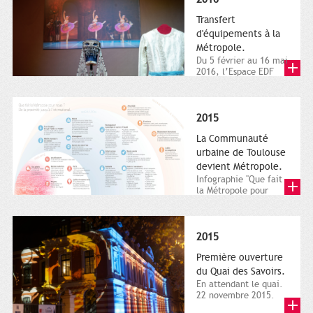
Transfert
d'équipements à la
Métropole.
Du 5 février au 16 mai
2016, l’Espace EDF
Bazacle, le Théâtre et
l’Orchestre national...
2015
La Communauté
urbaine de Toulouse
devient Métropole.
Infographie "Que fait
la Métropole pour
nous ? De la proximité
jusqu'à...
2015
Première ouverture
du Quai des Savoirs.
En attendant le quai.
22 novembre 2015.
Les samedi et