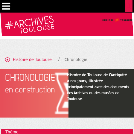
Gestion de vos préférences sur les cookies
Histoire de Toulouse
Chronologie
CHRONOLOGIE
Histoire de Toulouse de l'Antiquité
à nos jours, illustrée
principalement avec des documents
en construction
des Archives ou des musées de
Toulouse.
Thème