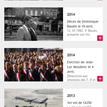
dimanche 21 et 22
novembre,...
2014
Dèces de Dominique
Baudis le 10 avril.
12.10.1982. P. Baudis
présente son fils
Dominique comme
successeur. Place de
Toulouse,...
2014
Election de Jean-
Luc Moudenc le 4
avril.
[Réactions aux
attentats des 7, 8 et 9
janvier 2015]. Place
du Capitole. 8
janvier...
2013
1er vol de l'A350