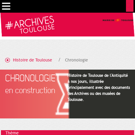
Gestion de vos préférences sur les cookies
Histoire de Toulouse
Chronologie
CHRONOLOGIE
Histoire de Toulouse de l'Antiquité
à nos jours, illustrée
principalement avec des documents
en construction
des Archives ou des musées de
Toulouse.
Thème