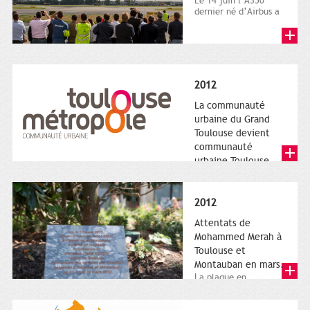
Le 14 juin l’A350
dernier né d’Airbus a
quitté le sol. Patrice
Nin, Photographie...
2012
La communauté
urbaine du Grand
Toulouse devient
communauté
urbaine Toulouse
Le nouveau logotype
de Toulouse
Métropole,
2012
représentant l'anneau
de Moëbius.
Attentats de
Mohammed Merah à
Toulouse et
Montauban en mars.
La plaque en
hommage aux
victimes de Merah est