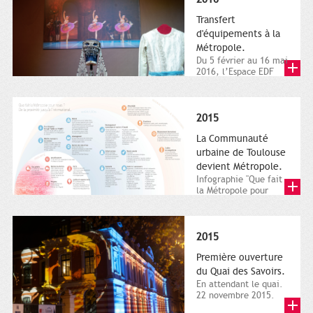
Transfert
d'équipements à la
Métropole.
Du 5 février au 16 mai
2016, l’Espace EDF
Bazacle, le Théâtre et
l’Orchestre national...
2015
La Communauté
urbaine de Toulouse
devient Métropole.
Infographie "Que fait
la Métropole pour
nous ? De la proximité
jusqu'à...
2015
Première ouverture
du Quai des Savoirs.
En attendant le quai.
22 novembre 2015.
Les samedi et