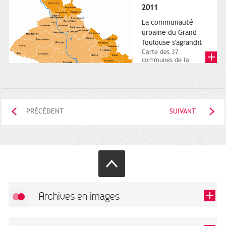
posée. Square
2011
Charles-de-Gaulle.
25...
La communauté
urbaine du Grand
Toulouse s'agrandit
Carte des 37
communes de la
communauté urbaine.
2011. Infographistes
de la Direction de...
PRÉCÉDENT
SUIVANT
Archives en images
Autoriser
FlickR (badge) est désactivé.