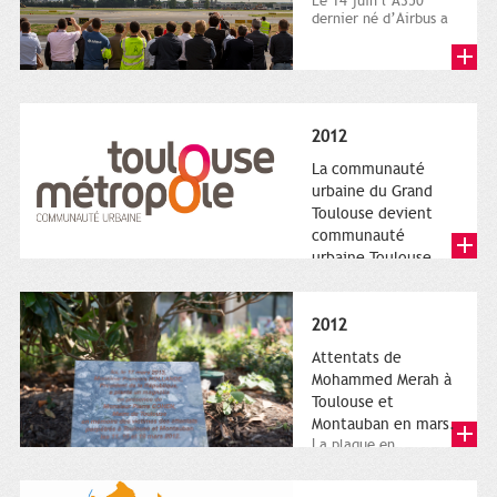
Le 14 juin l’A350
dernier né d’Airbus a
quitté le sol. Patrice
Nin, Photographie...
2012
La communauté
urbaine du Grand
Toulouse devient
communauté
urbaine Toulouse
Le nouveau logotype
de Toulouse
Métropole,
2012
représentant l'anneau
de Moëbius.
Attentats de
Mohammed Merah à
Toulouse et
Montauban en mars.
La plaque en
hommage aux
victimes de Merah est