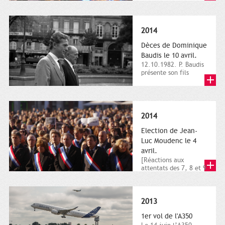
dimanche 21 et 22
novembre,...
2014
Dèces de Dominique
Baudis le 10 avril.
12.10.1982. P. Baudis
présente son fils
Dominique comme
successeur. Place de
Toulouse,...
2014
Election de Jean-
Luc Moudenc le 4
avril.
[Réactions aux
attentats des 7, 8 et 9
janvier 2015]. Place
du Capitole. 8
janvier...
2013
1er vol de l'A350