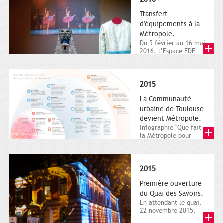
Transfert
d'équipements à la
Métropole.
Du 5 février au 16 mai
2016, l’Espace EDF
Bazacle, le Théâtre et
l’Orchestre national...
2015
La Communauté
urbaine de Toulouse
devient Métropole.
Infographie "Que fait
la Métropole pour
nous ? De la proximité
jusqu'à...
2015
Première ouverture
du Quai des Savoirs.
En attendant le quai.
22 novembre 2015.
Les samedi et