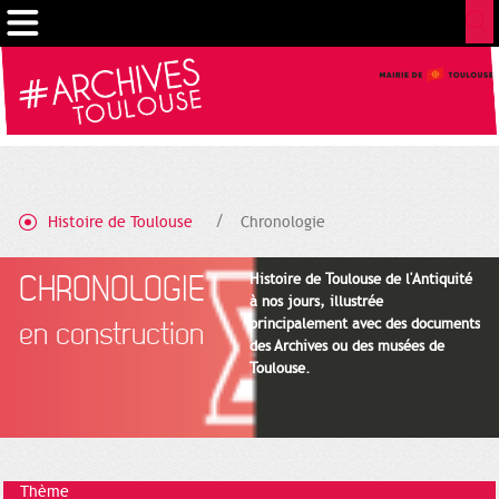
Gestion de vos préférences sur les cookies
Histoire de Toulouse
Chronologie
CHRONOLOGIE
Histoire de Toulouse de l'Antiquité
à nos jours, illustrée
principalement avec des documents
en construction
des Archives ou des musées de
Toulouse.
Thème