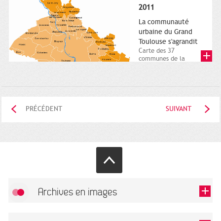
posée. Square
2011
Charles-de-Gaulle.
25...
La communauté
urbaine du Grand
Toulouse s'agrandit
Carte des 37
communes de la
communauté urbaine.
2011. Infographistes
de la Direction de...
PRÉCÉDENT
SUIVANT
Archives en images
Autoriser
FlickR (badge) est désactivé.